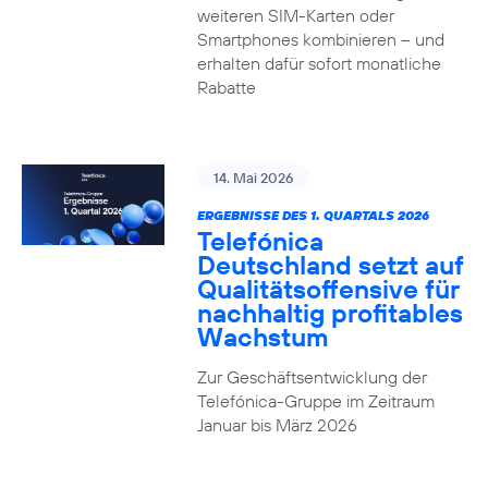
weiteren SIM-Karten oder
Smartphones kombinieren – und
erhalten dafür sofort monatliche
Rabatte
14. Mai 2026
ERGEBNISSE DES 1. QUARTALS 2026
Telefónica
Deutschland setzt auf
Qualitätsoffensive für
nachhaltig profitables
Wachstum
Zur Geschäftsentwicklung der
Telefónica-Gruppe im Zeitraum
Januar bis März 2026