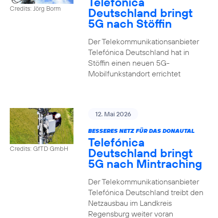
Telefónica
Credits: Jörg Borm
Deutschland bringt
5G nach Stöffin
Der Telekommunikationsanbieter
Telefónica Deutschland hat in
Stöffin einen neuen 5G-
Mobilfunkstandort errichtet
12. Mai 2026
BESSERES NETZ FÜR DAS DONAUTAL
Telefónica
Credits: GfTD GmbH
Deutschland bringt
5G nach Mintraching
Der Telekommunikationsanbieter
Telefónica Deutschland treibt den
Netzausbau im Landkreis
Regensburg weiter voran