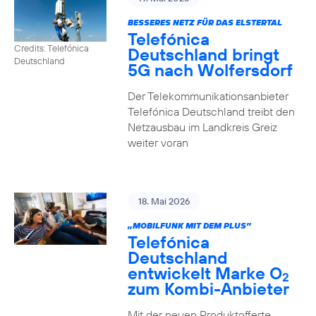
BESSERES NETZ FÜR DAS ELSTERTAL
Telefónica
Credits: Telefónica
Deutschland bringt
Deutschland
5G nach Wolfersdorf
Der Telekommunikationsanbieter
Telefónica Deutschland treibt den
Netzausbau im Landkreis Greiz
weiter voran
18. Mai 2026
„MOBILFUNK MIT DEM PLUS”
Telefónica
Deutschland
entwickelt Marke O
2
zum Kombi-Anbieter
Mit der neuen Produktofferte