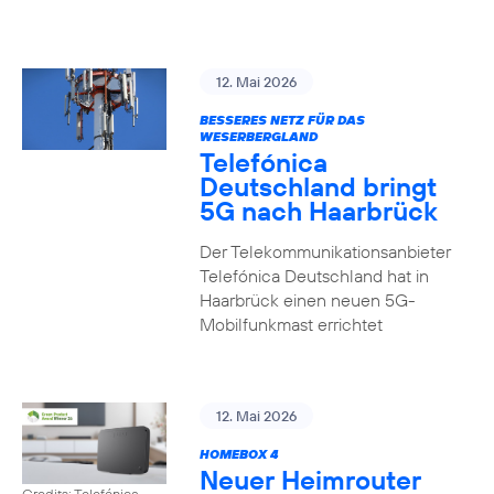
12. Mai 2026
BESSERES NETZ FÜR DAS
WESERBERGLAND
Telefónica
Deutschland bringt
5G nach Haarbrück
Der Telekommunikationsanbieter
Telefónica Deutschland hat in
Haarbrück einen neuen 5G-
Mobilfunkmast errichtet
12. Mai 2026
HOMEBOX 4
Neuer Heimrouter
Credits: Telefónica