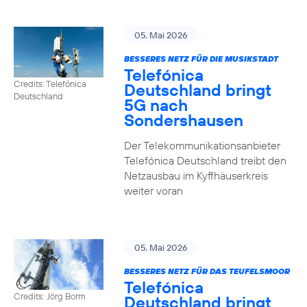
05. Mai 2026
BESSERES NETZ FÜR DIE MUSIKSTADT
Telefónica
Credits: Telefónica
Deutschland bringt
Deutschland
5G nach
Sondershausen
Der Telekommunikationsanbieter
Telefónica Deutschland treibt den
Netzausbau im Kyffhäuserkreis
weiter voran
05. Mai 2026
BESSERES NETZ FÜR DAS TEUFELSMOOR
Telefónica
Credits: Jörg Borm
Deutschland bringt