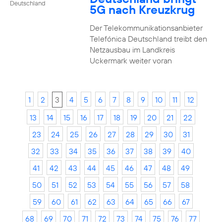
Deutschland
5G nach Kreuzkrug
Der Telekommunikationsanbieter
Telefónica Deutschland treibt den
Netzausbau im Landkreis
Uckermark weiter voran
1
2
3
4
5
6
7
8
9
10
11
12
13
14
15
16
17
18
19
20
21
22
23
24
25
26
27
28
29
30
31
32
33
34
35
36
37
38
39
40
41
42
43
44
45
46
47
48
49
50
51
52
53
54
55
56
57
58
59
60
61
62
63
64
65
66
67
68
69
70
71
72
73
74
75
76
77