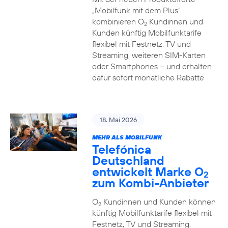
„Mobilfunk mit dem Plus“
kombinieren O
Kundinnen und
2
Kunden künftig Mobilfunktarife
flexibel mit Festnetz, TV und
Streaming, weiteren SIM-Karten
oder Smartphones – und erhalten
dafür sofort monatliche Rabatte
18. Mai 2026
MEHR ALS MOBILFUNK
Telefónica
Deutschland
entwickelt Marke O
2
zum Kombi-Anbieter
O
Kundinnen und Kunden können
2
künftig Mobilfunktarife flexibel mit
Festnetz, TV und Streaming,