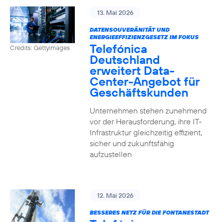
13. Mai 2026
DATENSOUVERÄNITÄT UND
ENERGIEEFFIZIENZGESETZ IM FOKUS
Telefónica
Credits: Gettyimages
Deutschland
erweitert Data-
Center-Angebot für
Geschäftskunden
Unternehmen stehen zunehmend
vor der Herausforderung, ihre IT-
Infrastruktur gleichzeitig effizient,
sicher und zukunftsfähig
aufzustellen
12. Mai 2026
BESSERES NETZ FÜR DIE FONTANESTADT