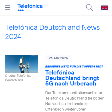
Telefónica Deutschland News
2024
26. Mai 2026
BESSERES NETZ FÜR DIE TÖPFERSTADT
Telefónica
Credits: Telefónica
Deutschland bringt
Deutschland
5G nach Urberach
Der Telekommunikationsanbieter
Telefónica Deutschland treibt den
Netzausbau im Landkreis
Offenbach weiter voran