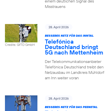
einem deutlichen Signal des
Misstrauens
28. April 2026
BESSERES NETZ FÜR DAS INNTAL
Telefónica
Credits: GfTD GmbH
Deutschland bringt
5G nach Mettenheim
Der Telekommunikationsanbieter
Telefónica Deutschland treibt den
Netzausbau im Landkreis Mühldorf
am Inn weiter voran
28. April 2026
BESSERES NETZ FÜR DAS PEENETAL