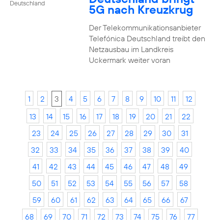
Deutschland
5G nach Kreuzkrug
Der Telekommunikationsanbieter
Telefónica Deutschland treibt den
Netzausbau im Landkreis
Uckermark weiter voran
1
2
3
4
5
6
7
8
9
10
11
12
13
14
15
16
17
18
19
20
21
22
23
24
25
26
27
28
29
30
31
32
33
34
35
36
37
38
39
40
41
42
43
44
45
46
47
48
49
50
51
52
53
54
55
56
57
58
59
60
61
62
63
64
65
66
67
68
69
70
71
72
73
74
75
76
77