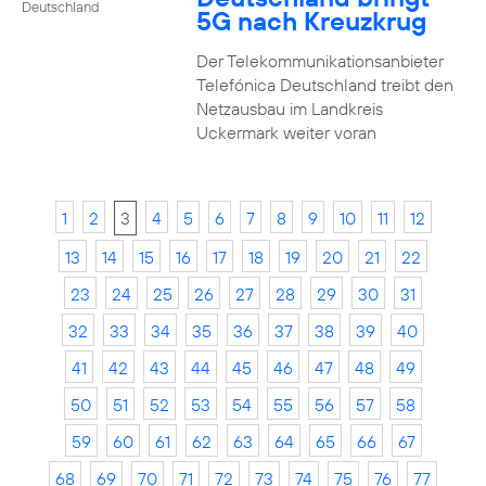
Deutschland
5G nach Kreuzkrug
Der Telekommunikationsanbieter
Telefónica Deutschland treibt den
Netzausbau im Landkreis
Uckermark weiter voran
1
2
3
4
5
6
7
8
9
10
11
12
13
14
15
16
17
18
19
20
21
22
23
24
25
26
27
28
29
30
31
32
33
34
35
36
37
38
39
40
41
42
43
44
45
46
47
48
49
50
51
52
53
54
55
56
57
58
59
60
61
62
63
64
65
66
67
68
69
70
71
72
73
74
75
76
77