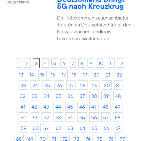
Deutschland
5G nach Kreuzkrug
Der Telekommunikationsanbieter
Telefónica Deutschland treibt den
Netzausbau im Landkreis
Uckermark weiter voran
1
2
3
4
5
6
7
8
9
10
11
12
13
14
15
16
17
18
19
20
21
22
23
24
25
26
27
28
29
30
31
32
33
34
35
36
37
38
39
40
41
42
43
44
45
46
47
48
49
50
51
52
53
54
55
56
57
58
59
60
61
62
63
64
65
66
67
68
69
70
71
72
73
74
75
76
77