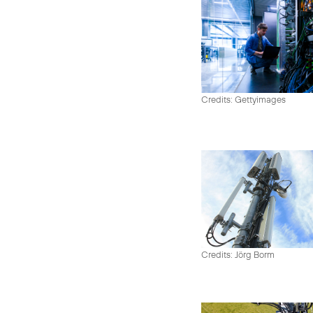
Credits: Gettyimages
Credits: Jörg Borm