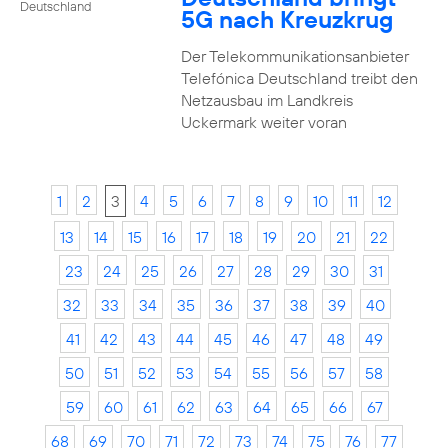
Deutschland
5G nach Kreuzkrug
Der Telekommunikationsanbieter
Telefónica Deutschland treibt den
Netzausbau im Landkreis
Uckermark weiter voran
1
2
3
4
5
6
7
8
9
10
11
12
13
14
15
16
17
18
19
20
21
22
23
24
25
26
27
28
29
30
31
32
33
34
35
36
37
38
39
40
41
42
43
44
45
46
47
48
49
50
51
52
53
54
55
56
57
58
59
60
61
62
63
64
65
66
67
68
69
70
71
72
73
74
75
76
77