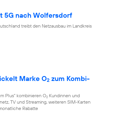
gt 5G nach Wolfersdorf
utschland treibt den Netzausbau im Landkreis
ickelt Marke O
zum Kombi-
2
em Plus“ kombinieren O
Kundinnen und
2
stnetz, TV und Streaming, weiteren SIM-Karten
monatliche Rabatte