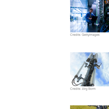
Credits: Gettyimages
Credits: Jörg Borm