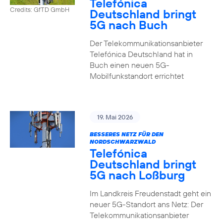
Telefónica
Credits: GfTD GmbH
Deutschland bringt
5G nach Buch
Der Telekommunikationsanbieter
Telefónica Deutschland hat in
Buch einen neuen 5G-
Mobilfunkstandort errichtet
19. Mai 2026
BESSERES NETZ FÜR DEN
NORDSCHWARZWALD
Telefónica
Deutschland bringt
5G nach Loßburg
Im Landkreis Freudenstadt geht ein
neuer 5G-Standort ans Netz: Der
Telekommunikationsanbieter