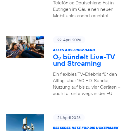
Telefónica Deutschland hat in
Eutingen im Gäu einen neuen
Mobilfunkstandort errichtet
22. April 2026
ALLES AUS EINER HAND
O
bündelt Live-TV
2
und Streaming
Ein flexibles TV-Erlebnis für den
Alltag: über 150 HD-Sender,
Nutzung auf bis zu vier Geräten –
auch für unterwegs in der EU
21. April 2026
BESSERES NETZ FÜR DIE UCKERMARK