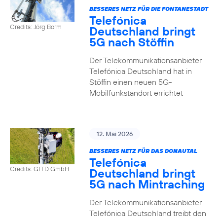
BESSERES NETZ FÜR DIE FONTANESTADT
Telefónica
Credits: Jörg Borm
Deutschland bringt
5G nach Stöffin
Der Telekommunikationsanbieter
Telefónica Deutschland hat in
Stöffin einen neuen 5G-
Mobilfunkstandort errichtet
12. Mai 2026
BESSERES NETZ FÜR DAS DONAUTAL
Telefónica
Credits: GfTD GmbH
Deutschland bringt
5G nach Mintraching
Der Telekommunikationsanbieter
Telefónica Deutschland treibt den