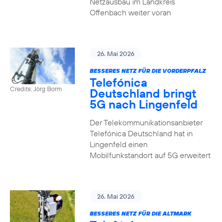
Netzausbau im Landkreis
Offenbach weiter voran
26. Mai 2026
BESSERES NETZ FÜR DIE VORDERPFALZ
Telefónica
Credits: Jörg Borm
Deutschland bringt
5G nach Lingenfeld
Der Telekommunikationsanbieter
Telefónica Deutschland hat in
Lingenfeld einen
Mobilfunkstandort auf 5G erweitert
26. Mai 2026
BESSERES NETZ FÜR DIE ALTMARK