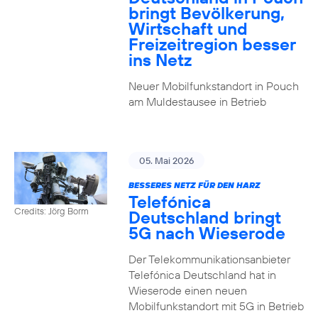
bringt Bevölkerung,
Wirtschaft und
Freizeitregion besser
ins Netz
Neuer Mobilfunkstandort in Pouch
am Muldestausee in Betrieb
05. Mai 2026
BESSERES NETZ FÜR DEN HARZ
Telefónica
Credits: Jörg Borm
Deutschland bringt
5G nach Wieserode
Der Telekommunikationsanbieter
Telefónica Deutschland hat in
Wieserode einen neuen
Mobilfunkstandort mit 5G in Betrieb