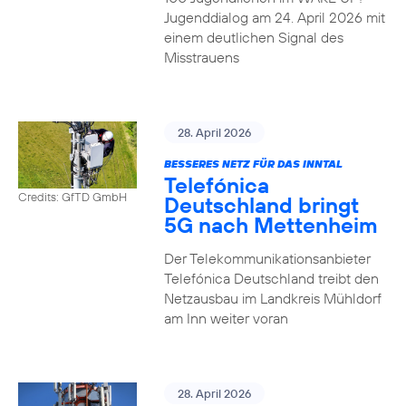
Jugenddialog am 24. April 2026 mit
einem deutlichen Signal des
Misstrauens
28. April 2026
BESSERES NETZ FÜR DAS INNTAL
Telefónica
Credits: GfTD GmbH
Deutschland bringt
5G nach Mettenheim
Der Telekommunikationsanbieter
Telefónica Deutschland treibt den
Netzausbau im Landkreis Mühldorf
am Inn weiter voran
28. April 2026