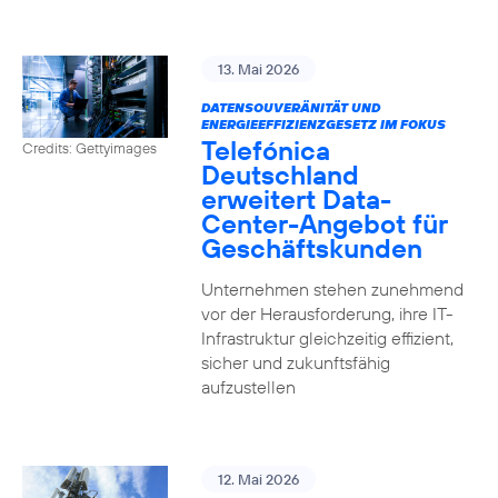
13. Mai 2026
DATENSOUVERÄNITÄT UND
ENERGIEEFFIZIENZGESETZ IM FOKUS
Telefónica
Credits: Gettyimages
Deutschland
erweitert Data-
Center-Angebot für
Geschäftskunden
Unternehmen stehen zunehmend
vor der Herausforderung, ihre IT-
Infrastruktur gleichzeitig effizient,
sicher und zukunftsfähig
aufzustellen
12. Mai 2026