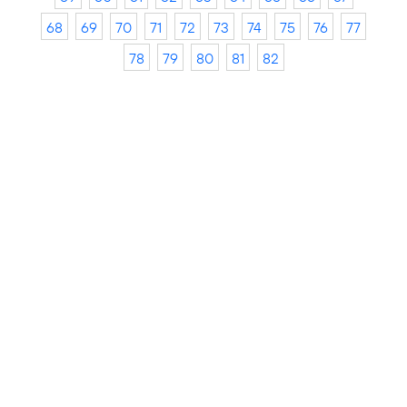
68
69
70
71
72
73
74
75
76
77
78
79
80
81
82