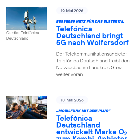
19. Mai 2026
BESSERES NETZ FÜR DAS ELSTERTAL
Telefónica
Credits: Telefónica
Deutschland bringt
Deutschland
5G nach Wolfersdorf
Der Telekommunikationsanbieter
Telefónica Deutschland treibt den
Netzausbau im Landkreis Greiz
weiter voran
18. Mai 2026
„MOBILFUNK MIT DEM PLUS”
Telefónica
Deutschland
entwickelt Marke O
2
zum Kombi-Anbieter