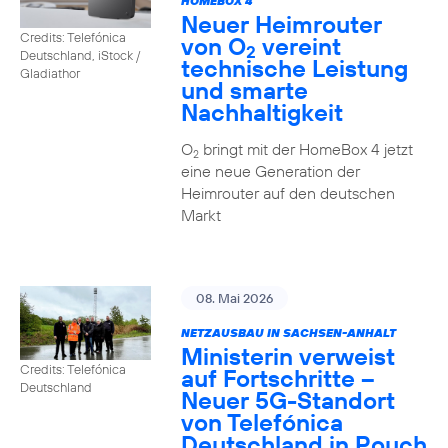
HOMEBOX 4
Neuer Heimrouter
Credits: Telefónica
von O
vereint
2
Deutschland, iStock /
technische Leistung
Gladiathor
und smarte
Nachhaltigkeit
O
bringt mit der HomeBox 4 jetzt
2
eine neue Generation der
Heimrouter auf den deutschen
Markt
08. Mai 2026
NETZAUSBAU IN SACHSEN-ANHALT
Ministerin verweist
Credits: Telefónica
auf Fortschritte –
Deutschland
Neuer 5G-Standort
von Telefónica
Deutschland in Pouch