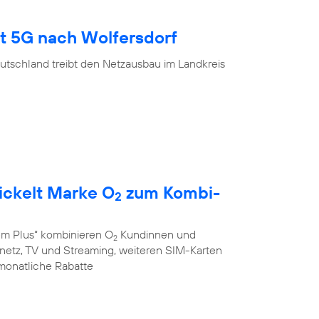
gt 5G nach Wolfersdorf
utschland treibt den Netzausbau im Landkreis
ickelt Marke O
zum Kombi-
2
em Plus“ kombinieren O
Kundinnen und
2
stnetz, TV und Streaming, weiteren SIM-Karten
monatliche Rabatte