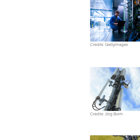
Credits: Gettyimages
Credits: Jörg Borm