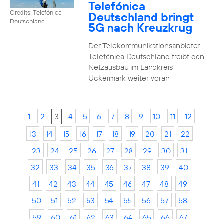
Telefónica
Credits: Telefónica
Deutschland bringt
Deutschland
5G nach Kreuzkrug
Der Telekommunikationsanbieter
Telefónica Deutschland treibt den
Netzausbau im Landkreis
Uckermark weiter voran
1
2
3
4
5
6
7
8
9
10
11
12
13
14
15
16
17
18
19
20
21
22
23
24
25
26
27
28
29
30
31
32
33
34
35
36
37
38
39
40
41
42
43
44
45
46
47
48
49
50
51
52
53
54
55
56
57
58
59
60
61
62
63
64
65
66
67