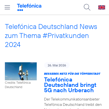
Telefónica Deutschland News
zum Thema #Privatkunden
2024
26. Mai 2026
BESSERES NETZ FÜR DIE TÖPFERSTADT
Telefónica
Credits: Telefónica
Deutschland bringt
Deutschland
5G nach Urberach
Der Telekommunikationsanbieter
Telefónica Deutschland treibt den