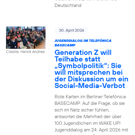
Deutschland
30. April 2026
JUGENDDIALOG IM TELEFÓNICA
BASECAMP
Generation Z will
Credits: Henrik Andree
Teilhabe statt
„Symbolpolitik“: Sie
will mitsprechen bei
der Diskussion um ein
Social-Media-Verbot
Rote Karten im Berliner Telefónica
BASECAMP: Auf die Frage, ob sie
sich im Netz sicher fühlen,
antwortet die Mehrheit der über
100 Jugendlichen im WAKE UP!
Jugenddialog am 24. April 2026 mit