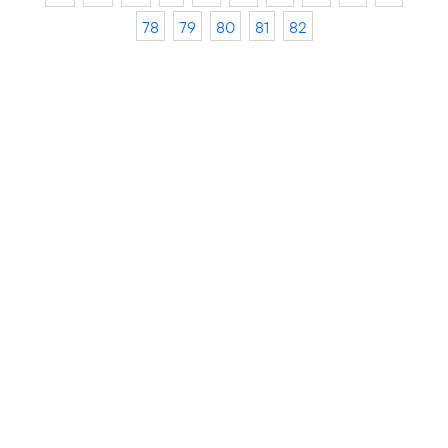
78
79
80
81
82