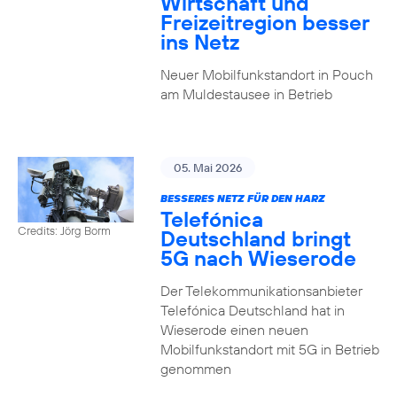
Wirtschaft und
Freizeitregion besser
ins Netz
Neuer Mobilfunkstandort in Pouch
am Muldestausee in Betrieb
05. Mai 2026
BESSERES NETZ FÜR DEN HARZ
Telefónica
Credits: Jörg Borm
Deutschland bringt
5G nach Wieserode
Der Telekommunikationsanbieter
Telefónica Deutschland hat in
Wieserode einen neuen
Mobilfunkstandort mit 5G in Betrieb
genommen