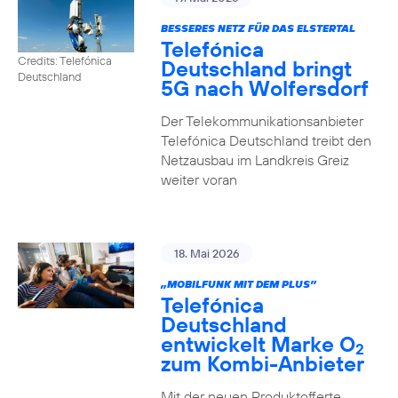
BESSERES NETZ FÜR DAS ELSTERTAL
Telefónica
Credits: Telefónica
Deutschland bringt
Deutschland
5G nach Wolfersdorf
Der Telekommunikationsanbieter
Telefónica Deutschland treibt den
Netzausbau im Landkreis Greiz
weiter voran
18. Mai 2026
„MOBILFUNK MIT DEM PLUS”
Telefónica
Deutschland
entwickelt Marke O
2
zum Kombi-Anbieter
Mit der neuen Produktofferte