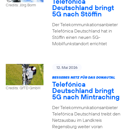
Telefónica
Credits: Jörg Borm
Deutschland bringt
5G nach Stöffin
Der Telekommunikationsanbieter
Telefónica Deutschland hat in
Stöffin einen neuen 5G-
Mobilfunkstandort errichtet
12. Mai 2026
BESSERES NETZ FÜR DAS DONAUTAL
Telefónica
Credits: GfTD GmbH
Deutschland bringt
5G nach Mintraching
Der Telekommunikationsanbieter
Telefónica Deutschland treibt den
Netzausbau im Landkreis
Regensburg weiter voran