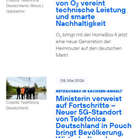
von O
vereint
2
Deutschland, iStock /
technische Leistung
Gladiathor
und smarte
Nachhaltigkeit
O
bringt mit der HomeBox 4 jetzt
2
eine neue Generation der
Heimrouter auf den deutschen
Markt
08. Mai 2026
NETZAUSBAU IN SACHSEN-ANHALT
Ministerin verweist
Credits: Telefónica
auf Fortschritte –
Deutschland
Neuer 5G-Standort
von Telefónica
Deutschland in Pouch
bringt Bevölkerung,