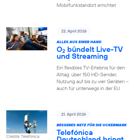
Mobilfunkstandort errichtet
22. April 2026
ALLES AUS EINER HAND
O
bündelt Live-TV
2
und Streaming
Ein flexibles TV-Erlebnis für den
Alltag: über 150 HD-Sender,
Nutzung auf bis zu vier Geräten –
auch für unterwegs in der EU
21. April 2026
BESSERES NETZ FÜR DIE UCKERMARK
Telefónica
Credits: Telefónica
Deutschland bringt