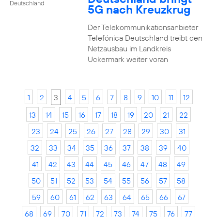
Deutschland
5G nach Kreuzkrug
Der Telekommunikationsanbieter
Telefónica Deutschland treibt den
Netzausbau im Landkreis
Uckermark weiter voran
1
2
3
4
5
6
7
8
9
10
11
12
13
14
15
16
17
18
19
20
21
22
23
24
25
26
27
28
29
30
31
32
33
34
35
36
37
38
39
40
41
42
43
44
45
46
47
48
49
50
51
52
53
54
55
56
57
58
59
60
61
62
63
64
65
66
67
68
69
70
71
72
73
74
75
76
77