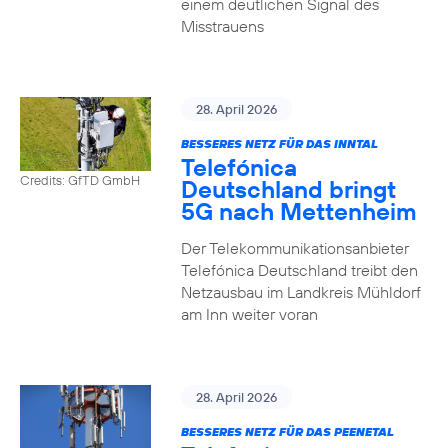
einem deutlichen Signal des
Misstrauens
28. April 2026
BESSERES NETZ FÜR DAS INNTAL
Telefónica
Credits: GfTD GmbH
Deutschland bringt
5G nach Mettenheim
Der Telekommunikationsanbieter
Telefónica Deutschland treibt den
Netzausbau im Landkreis Mühldorf
am Inn weiter voran
28. April 2026
BESSERES NETZ FÜR DAS PEENETAL