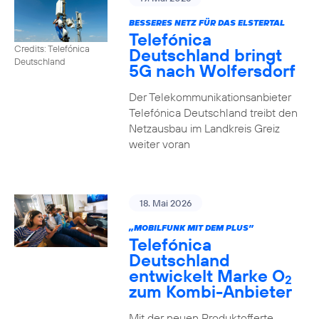
BESSERES NETZ FÜR DAS ELSTERTAL
Telefónica
Credits: Telefónica
Deutschland bringt
Deutschland
5G nach Wolfersdorf
Der Telekommunikationsanbieter
Telefónica Deutschland treibt den
Netzausbau im Landkreis Greiz
weiter voran
18. Mai 2026
„MOBILFUNK MIT DEM PLUS”
Telefónica
Deutschland
entwickelt Marke O
2
zum Kombi-Anbieter
Mit der neuen Produktofferte