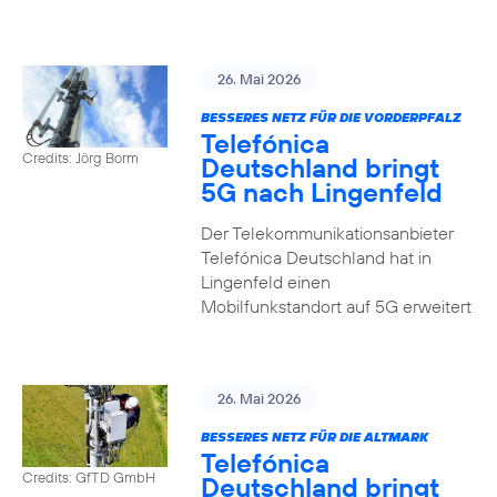
26. Mai 2026
BESSERES NETZ FÜR DIE VORDERPFALZ
Telefónica
Credits: Jörg Borm
Deutschland bringt
5G nach Lingenfeld
Der Telekommunikationsanbieter
Telefónica Deutschland hat in
Lingenfeld einen
Mobilfunkstandort auf 5G erweitert
26. Mai 2026
BESSERES NETZ FÜR DIE ALTMARK
Telefónica
Credits: GfTD GmbH
Deutschland bringt