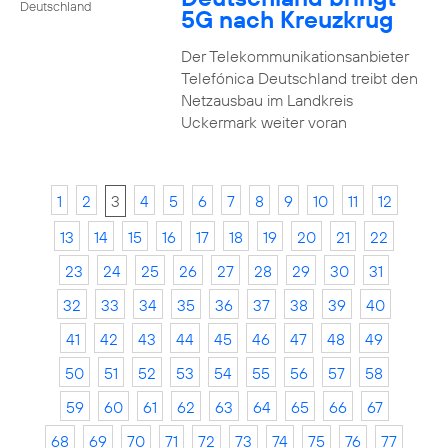
Deutschland
5G nach Kreuzkrug
Der Telekommunikationsanbieter
Telefónica Deutschland treibt den
Netzausbau im Landkreis
Uckermark weiter voran
1
2
3
4
5
6
7
8
9
10
11
12
13
14
15
16
17
18
19
20
21
22
23
24
25
26
27
28
29
30
31
32
33
34
35
36
37
38
39
40
41
42
43
44
45
46
47
48
49
50
51
52
53
54
55
56
57
58
59
60
61
62
63
64
65
66
67
68
69
70
71
72
73
74
75
76
77