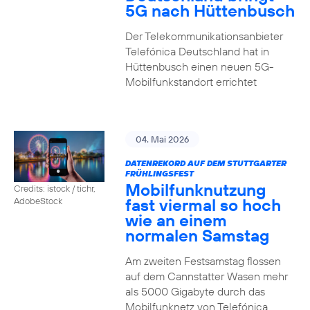
5G nach Hüttenbusch
Der Telekommunikationsanbieter
Telefónica Deutschland hat in
Hüttenbusch einen neuen 5G-
Mobilfunkstandort errichtet
04. Mai 2026
DATENREKORD AUF DEM STUTTGARTER
FRÜHLINGSFEST
Mobilfunknutzung
Credits: istock / tichr,
fast viermal so hoch
AdobeStock
wie an einem
normalen Samstag
Am zweiten Festsamstag flossen
auf dem Cannstatter Wasen mehr
als 5000 Gigabyte durch das
Mobilfunknetz von Telefónica