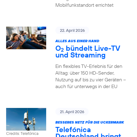
Mobilfunkstandort errichtet
22. April 2026
ALLES AUS EINER HAND
O
bündelt Live-TV
2
und Streaming
Ein flexibles TV-Erlebnis für den
Alltag: über 150 HD-Sender,
Nutzung auf bis zu vier Geräten –
auch für unterwegs in der EU
21. April 2026
BESSERES NETZ FÜR DIE UCKERMARK
Telefónica
Credits: Telefónica
Deutschland bringt