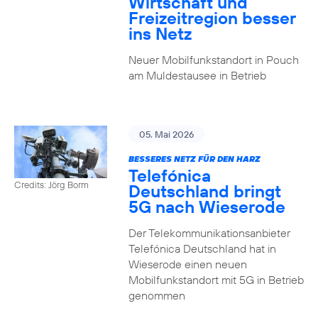
Wirtschaft und
Freizeitregion besser
ins Netz
Neuer Mobilfunkstandort in Pouch
am Muldestausee in Betrieb
05. Mai 2026
BESSERES NETZ FÜR DEN HARZ
Telefónica
Credits: Jörg Borm
Deutschland bringt
5G nach Wieserode
Der Telekommunikationsanbieter
Telefónica Deutschland hat in
Wieserode einen neuen
Mobilfunkstandort mit 5G in Betrieb
genommen