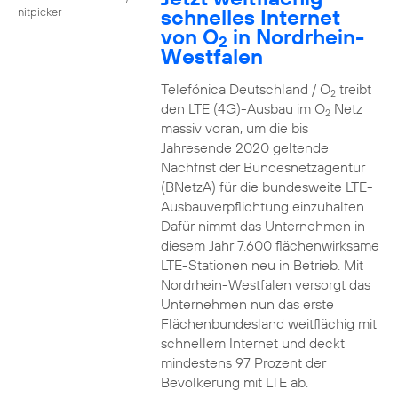
schnelles Internet
nitpicker
von O
in Nordrhein-
2
Westfalen
Telefónica Deutschland / O
treibt
2
den LTE (4G)-Ausbau im O
Netz
2
massiv voran, um die bis
Jahresende 2020 geltende
Nachfrist der Bundesnetzagentur
(BNetzA) für die bundesweite LTE-
Ausbauverpflichtung einzuhalten.
Dafür nimmt das Unternehmen in
diesem Jahr 7.600 flächenwirksame
LTE-Stationen neu in Betrieb. Mit
Nordrhein-Westfalen versorgt das
Unternehmen nun das erste
Flächenbundesland weitflächig mit
schnellem Internet und deckt
mindestens 97 Prozent der
Bevölkerung mit LTE ab.