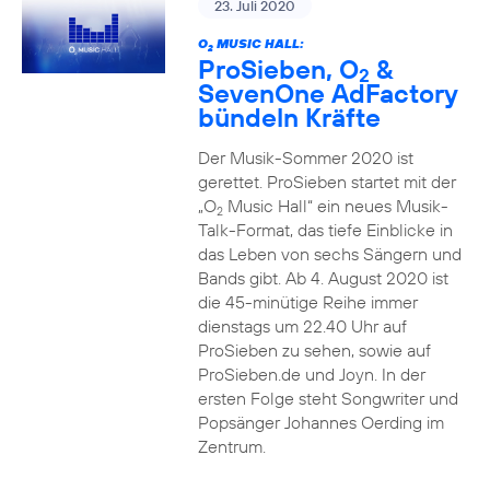
23. Juli 2020
O
MUSIC HALL:
2
ProSieben, O
&
2
SevenOne AdFactory
bündeln Kräfte
Der Musik-Sommer 2020 ist
gerettet. ProSieben startet mit der
„O
Music Hall“ ein neues Musik-
2
Talk-Format, das tiefe Einblicke in
das Leben von sechs Sängern und
Bands gibt. Ab 4. August 2020 ist
die 45-minütige Reihe immer
dienstags um 22.40 Uhr auf
ProSieben zu sehen, sowie auf
ProSieben.de und Joyn. In der
ersten Folge steht Songwriter und
Popsänger Johannes Oerding im
Zentrum.