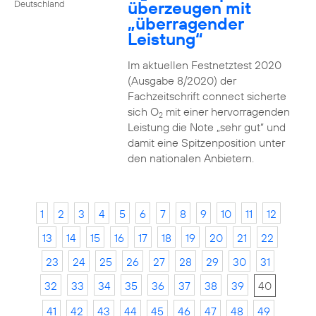
überzeugen mit
Deutschland
„überragender
Leistung“
Im aktuellen Festnetztest 2020
(Ausgabe 8/2020) der
Fachzeitschrift connect sicherte
sich O
mit einer hervorragenden
2
Leistung die Note „sehr gut“ und
damit eine Spitzenposition unter
den nationalen Anbietern.
1
2
3
4
5
6
7
8
9
10
11
12
13
14
15
16
17
18
19
20
21
22
23
24
25
26
27
28
29
30
31
32
33
34
35
36
37
38
39
40
41
42
43
44
45
46
47
48
49