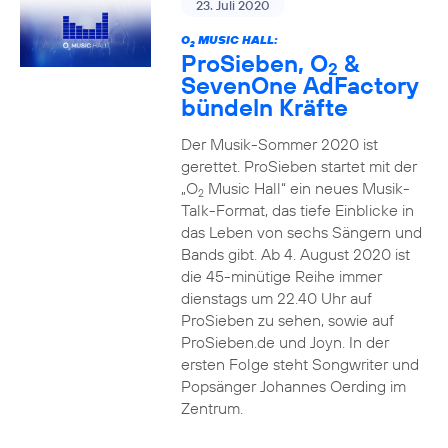
23. Juli 2020
O
MUSIC HALL:
2
ProSieben, O
&
2
SevenOne AdFactory
bündeln Kräfte
Der Musik-Sommer 2020 ist
gerettet. ProSieben startet mit der
„O
Music Hall“ ein neues Musik-
2
Talk-Format, das tiefe Einblicke in
das Leben von sechs Sängern und
Bands gibt. Ab 4. August 2020 ist
die 45-minütige Reihe immer
dienstags um 22.40 Uhr auf
ProSieben zu sehen, sowie auf
ProSieben.de und Joyn. In der
ersten Folge steht Songwriter und
Popsänger Johannes Oerding im
Zentrum.