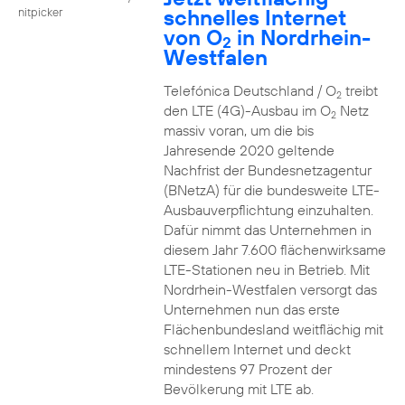
schnelles Internet
nitpicker
von O
in Nordrhein-
2
Westfalen
Telefónica Deutschland / O
treibt
2
den LTE (4G)-Ausbau im O
Netz
2
massiv voran, um die bis
Jahresende 2020 geltende
Nachfrist der Bundesnetzagentur
(BNetzA) für die bundesweite LTE-
Ausbauverpflichtung einzuhalten.
Dafür nimmt das Unternehmen in
diesem Jahr 7.600 flächenwirksame
LTE-Stationen neu in Betrieb. Mit
Nordrhein-Westfalen versorgt das
Unternehmen nun das erste
Flächenbundesland weitflächig mit
schnellem Internet und deckt
mindestens 97 Prozent der
Bevölkerung mit LTE ab.