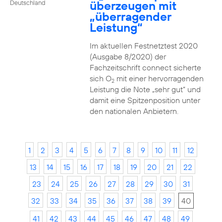
überzeugen mit
Deutschland
„überragender
Leistung“
Im aktuellen Festnetztest 2020
(Ausgabe 8/2020) der
Fachzeitschrift connect sicherte
sich O
mit einer hervorragenden
2
Leistung die Note „sehr gut“ und
damit eine Spitzenposition unter
den nationalen Anbietern.
1
2
3
4
5
6
7
8
9
10
11
12
13
14
15
16
17
18
19
20
21
22
23
24
25
26
27
28
29
30
31
32
33
34
35
36
37
38
39
40
41
42
43
44
45
46
47
48
49