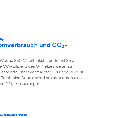
 O
:
2
tromverbrauch und CO
-
2
ro Woche 350 Mobilfunkstandorte mit Smart
ie CO
-Effizienz des O
Netzes weiter zu
2
2
 Standorte über Smart Meter. Bis Ende 2021 ist
 Telefónica Deutschland erwartet durch diese
und CO
-Einsparungen.
2
ND SERIENSPASS: