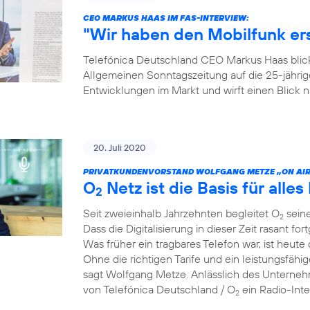
CEO MARKUS HAAS IM FAS-INTERVIEW:
"Wir haben den Mobilfunk e
Telefónica Deutschland CEO Markus Haas blickt
Allgemeinen Sonntagszeitung auf die 25-jähri
Entwicklungen im Markt und wirft einen Blick
20. Juli 2020
PRIVATKUNDENVORSTAND WOLFGANG METZE „ON AIR
O
Netz ist die Basis für alles 
2
Seit zweieinhalb Jahrzehnten begleitet O
seine
2
Dass die Digitalisierung in dieser Zeit rasant for
Was früher ein tragbares Telefon war, ist heute 
Ohne die richtigen Tarife und ein leistungsfähi
sagt Wolfgang Metze. Anlässlich des Unterneh
von Telefónica Deutschland / O
ein Radio-Int
2