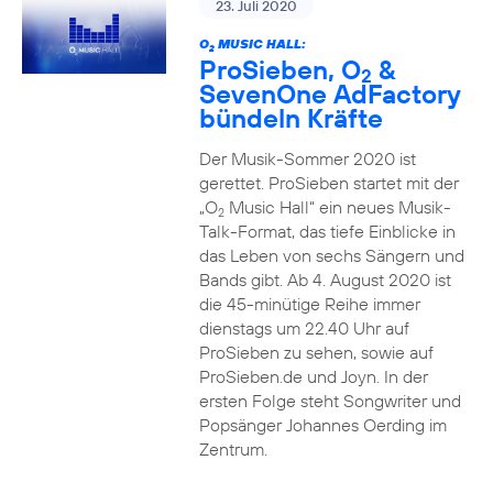
23. Juli 2020
O
MUSIC HALL:
2
ProSieben, O
&
2
SevenOne AdFactory
bündeln Kräfte
Der Musik-Sommer 2020 ist
gerettet. ProSieben startet mit der
„O
Music Hall“ ein neues Musik-
2
Talk-Format, das tiefe Einblicke in
das Leben von sechs Sängern und
Bands gibt. Ab 4. August 2020 ist
die 45-minütige Reihe immer
dienstags um 22.40 Uhr auf
ProSieben zu sehen, sowie auf
ProSieben.de und Joyn. In der
ersten Folge steht Songwriter und
Popsänger Johannes Oerding im
Zentrum.