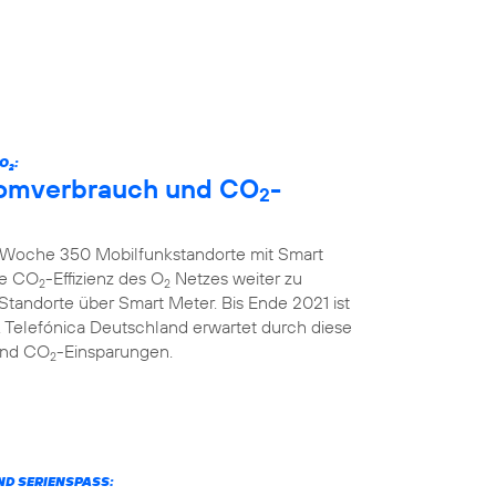
 O
:
2
tromverbrauch und CO
-
2
ro Woche 350 Mobilfunkstandorte mit Smart
ie CO
-Effizienz des O
Netzes weiter zu
2
2
 Standorte über Smart Meter. Bis Ende 2021 ist
 Telefónica Deutschland erwartet durch diese
und CO
-Einsparungen.
2
ND SERIENSPASS: