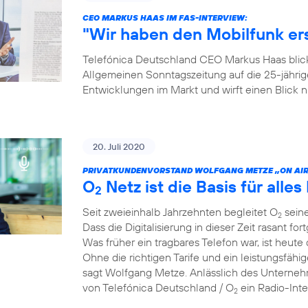
CEO MARKUS HAAS IM FAS-INTERVIEW:
"Wir haben den Mobilfunk e
Telefónica Deutschland CEO Markus Haas blickt
Allgemeinen Sonntagszeitung auf die 25-jähri
Entwicklungen im Markt und wirft einen Blick
20. Juli 2020
PRIVATKUNDENVORSTAND WOLFGANG METZE „ON AIR
O
Netz ist die Basis für alles 
2
Seit zweieinhalb Jahrzehnten begleitet O
seine
2
Dass die Digitalisierung in dieser Zeit rasant for
Was früher ein tragbares Telefon war, ist heute 
Ohne die richtigen Tarife und ein leistungsfähi
sagt Wolfgang Metze. Anlässlich des Unterneh
von Telefónica Deutschland / O
ein Radio-Int
2