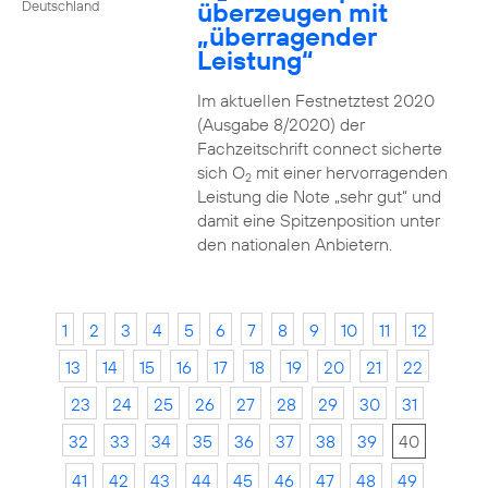
überzeugen mit
Deutschland
„überragender
Leistung“
Im aktuellen Festnetztest 2020
(Ausgabe 8/2020) der
Fachzeitschrift connect sicherte
sich O
mit einer hervorragenden
2
Leistung die Note „sehr gut“ und
damit eine Spitzenposition unter
den nationalen Anbietern.
1
2
3
4
5
6
7
8
9
10
11
12
13
14
15
16
17
18
19
20
21
22
23
24
25
26
27
28
29
30
31
32
33
34
35
36
37
38
39
40
41
42
43
44
45
46
47
48
49