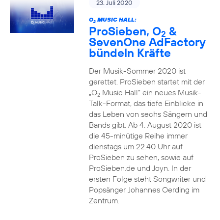
23. Juli 2020
O
MUSIC HALL:
2
ProSieben, O
&
2
SevenOne AdFactory
bündeln Kräfte
Der Musik-Sommer 2020 ist
gerettet. ProSieben startet mit der
„O
Music Hall“ ein neues Musik-
2
Talk-Format, das tiefe Einblicke in
das Leben von sechs Sängern und
Bands gibt. Ab 4. August 2020 ist
die 45-minütige Reihe immer
dienstags um 22.40 Uhr auf
ProSieben zu sehen, sowie auf
ProSieben.de und Joyn. In der
ersten Folge steht Songwriter und
Popsänger Johannes Oerding im
Zentrum.