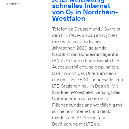
schnelles Internet
nitpicker
von O
in Nordrhein-
2
Westfalen
Telefónica Deutschland / O
treibt
2
den LTE (4G)-Ausbau im O
Netz
2
massiv voran, um die bis
Jahresende 2020 geltende
Nachfrist der Bundesnetzagentur
(BNetzA) für die bundesweite LTE-
Ausbauverpflichtung einzuhalten.
Dafür nimmt das Unternehmen in
diesem Jahr 7.600 flächenwirksame
LTE-Stationen neu in Betrieb. Mit
Nordrhein-Westfalen versorgt das
Unternehmen nun das erste
Flächenbundesland weitflächig mit
schnellem Internet und deckt
mindestens 97 Prozent der
Bevölkerung mit LTE ab.