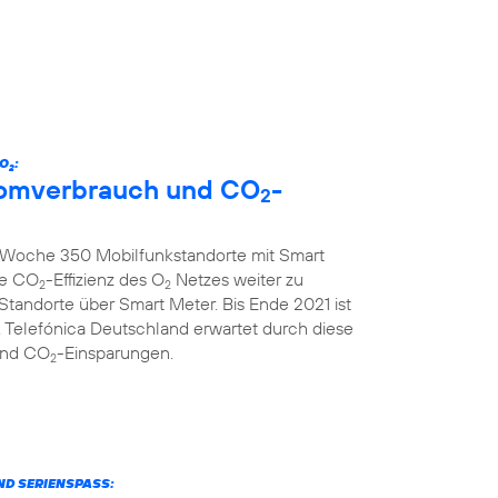
 O
:
2
tromverbrauch und CO
-
2
ro Woche 350 Mobilfunkstandorte mit Smart
ie CO
-Effizienz des O
Netzes weiter zu
2
2
 Standorte über Smart Meter. Bis Ende 2021 ist
 Telefónica Deutschland erwartet durch diese
und CO
-Einsparungen.
2
ND SERIENSPASS: