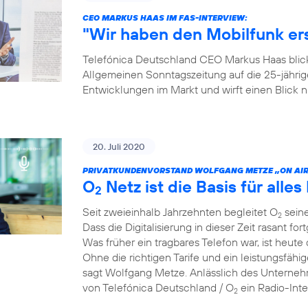
CEO MARKUS HAAS IM FAS-INTERVIEW:
"Wir haben den Mobilfunk e
Telefónica Deutschland CEO Markus Haas blickt
Allgemeinen Sonntagszeitung auf die 25-jähri
Entwicklungen im Markt und wirft einen Blick
20. Juli 2020
PRIVATKUNDENVORSTAND WOLFGANG METZE „ON AIR
O
Netz ist die Basis für alles 
2
Seit zweieinhalb Jahrzehnten begleitet O
seine
2
Dass die Digitalisierung in dieser Zeit rasant for
Was früher ein tragbares Telefon war, ist heute 
Ohne die richtigen Tarife und ein leistungsfähi
sagt Wolfgang Metze. Anlässlich des Unterneh
von Telefónica Deutschland / O
ein Radio-Int
2