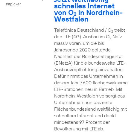
schnelles Internet
nitpicker
von O
in Nordrhein-
2
Westfalen
Telefónica Deutschland / O
treibt
2
den LTE (4G)-Ausbau im O
Netz
2
massiv voran, um die bis
Jahresende 2020 geltende
Nachfrist der Bundesnetzagentur
(BNetzA) für die bundesweite LTE-
Ausbauverpflichtung einzuhalten.
Dafür nimmt das Unternehmen in
diesem Jahr 7.600 flächenwirksame
LTE-Stationen neu in Betrieb. Mit
Nordrhein-Westfalen versorgt das
Unternehmen nun das erste
Flächenbundesland weitflächig mit
schnellem Internet und deckt
mindestens 97 Prozent der
Bevölkerung mit LTE ab.