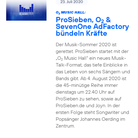
23. Juli 2020
O
MUSIC HALL:
2
ProSieben, O
&
2
SevenOne AdFactory
bündeln Kräfte
Der Musik-Sommer 2020 ist
gerettet. ProSieben startet mit der
„O
Music Hall“ ein neues Musik-
2
Talk-Format, das tiefe Einblicke in
das Leben von sechs Sängern und
Bands gibt. Ab 4. August 2020 ist
die 45-minütige Reihe immer
dienstags um 22.40 Uhr auf
ProSieben zu sehen, sowie auf
ProSieben.de und Joyn. In der
ersten Folge steht Songwriter und
Popsänger Johannes Oerding im
Zentrum.