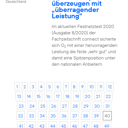
überzeugen mit
Deutschland
„überragender
Leistung“
Im aktuellen Festnetztest 2020
(Ausgabe 8/2020) der
Fachzeitschrift connect sicherte
sich O
mit einer hervorragenden
2
Leistung die Note „sehr gut“ und
damit eine Spitzenposition unter
den nationalen Anbietern.
1
2
3
4
5
6
7
8
9
10
11
12
13
14
15
16
17
18
19
20
21
22
23
24
25
26
27
28
29
30
31
32
33
34
35
36
37
38
39
40
41
42
43
44
45
46
47
48
49