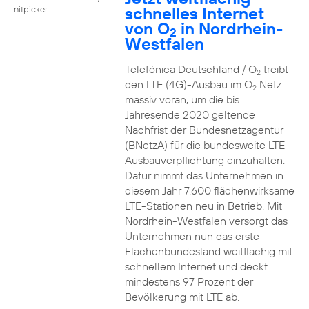
schnelles Internet
nitpicker
von O
in Nordrhein-
2
Westfalen
Telefónica Deutschland / O
treibt
2
den LTE (4G)-Ausbau im O
Netz
2
massiv voran, um die bis
Jahresende 2020 geltende
Nachfrist der Bundesnetzagentur
(BNetzA) für die bundesweite LTE-
Ausbauverpflichtung einzuhalten.
Dafür nimmt das Unternehmen in
diesem Jahr 7.600 flächenwirksame
LTE-Stationen neu in Betrieb. Mit
Nordrhein-Westfalen versorgt das
Unternehmen nun das erste
Flächenbundesland weitflächig mit
schnellem Internet und deckt
mindestens 97 Prozent der
Bevölkerung mit LTE ab.