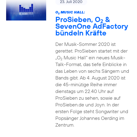
23. Juli 2020
O
MUSIC HALL:
2
ProSieben, O
&
2
SevenOne AdFactory
bündeln Kräfte
Der Musik-Sommer 2020 ist
gerettet. ProSieben startet mit der
„O
Music Hall“ ein neues Musik-
2
Talk-Format, das tiefe Einblicke in
das Leben von sechs Sängern und
Bands gibt. Ab 4. August 2020 ist
die 45-minütige Reihe immer
dienstags um 22.40 Uhr auf
ProSieben zu sehen, sowie auf
ProSieben.de und Joyn. In der
ersten Folge steht Songwriter und
Popsänger Johannes Oerding im
Zentrum.