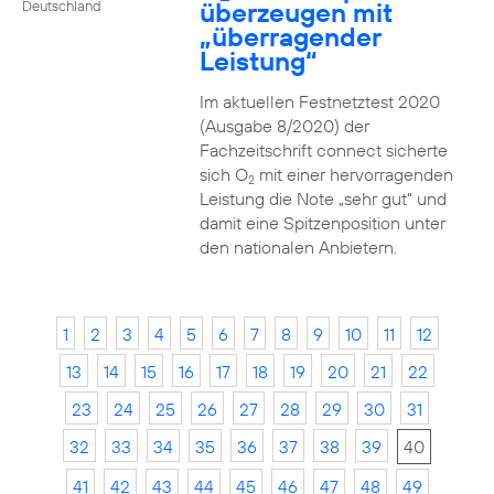
überzeugen mit
Deutschland
„überragender
Leistung“
Im aktuellen Festnetztest 2020
(Ausgabe 8/2020) der
Fachzeitschrift connect sicherte
sich O
mit einer hervorragenden
2
Leistung die Note „sehr gut“ und
damit eine Spitzenposition unter
den nationalen Anbietern.
1
2
3
4
5
6
7
8
9
10
11
12
13
14
15
16
17
18
19
20
21
22
23
24
25
26
27
28
29
30
31
32
33
34
35
36
37
38
39
40
41
42
43
44
45
46
47
48
49