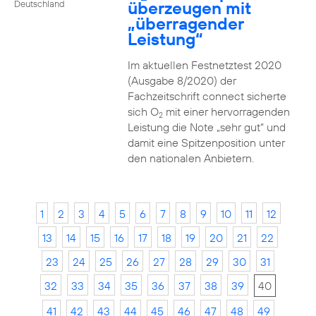
überzeugen mit
Deutschland
„überragender
Leistung“
Im aktuellen Festnetztest 2020
(Ausgabe 8/2020) der
Fachzeitschrift connect sicherte
sich O
mit einer hervorragenden
2
Leistung die Note „sehr gut“ und
damit eine Spitzenposition unter
den nationalen Anbietern.
1
2
3
4
5
6
7
8
9
10
11
12
13
14
15
16
17
18
19
20
21
22
23
24
25
26
27
28
29
30
31
32
33
34
35
36
37
38
39
40
41
42
43
44
45
46
47
48
49