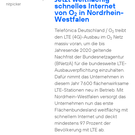
schnelles Internet
nitpicker
von O
in Nordrhein-
2
Westfalen
Telefónica Deutschland / O
treibt
2
den LTE (4G)-Ausbau im O
Netz
2
massiv voran, um die bis
Jahresende 2020 geltende
Nachfrist der Bundesnetzagentur
(BNetzA) für die bundesweite LTE-
Ausbauverpflichtung einzuhalten.
Dafür nimmt das Unternehmen in
diesem Jahr 7.600 flächenwirksame
LTE-Stationen neu in Betrieb. Mit
Nordrhein-Westfalen versorgt das
Unternehmen nun das erste
Flächenbundesland weitflächig mit
schnellem Internet und deckt
mindestens 97 Prozent der
Bevölkerung mit LTE ab.