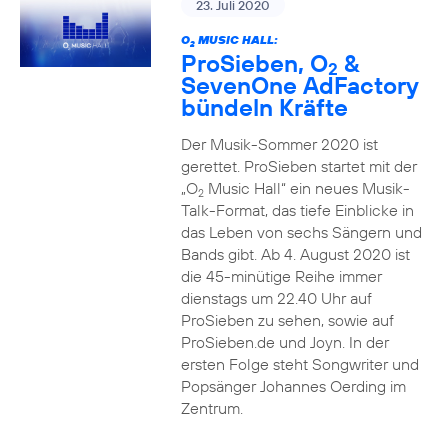
23. Juli 2020
O
MUSIC HALL:
2
ProSieben, O
&
2
SevenOne AdFactory
bündeln Kräfte
Der Musik-Sommer 2020 ist
gerettet. ProSieben startet mit der
„O
Music Hall“ ein neues Musik-
2
Talk-Format, das tiefe Einblicke in
das Leben von sechs Sängern und
Bands gibt. Ab 4. August 2020 ist
die 45-minütige Reihe immer
dienstags um 22.40 Uhr auf
ProSieben zu sehen, sowie auf
ProSieben.de und Joyn. In der
ersten Folge steht Songwriter und
Popsänger Johannes Oerding im
Zentrum.