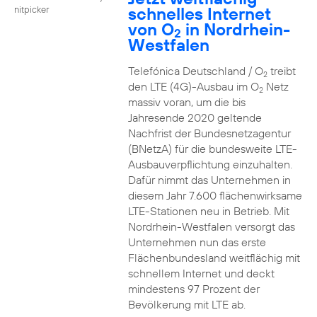
schnelles Internet
nitpicker
von O
in Nordrhein-
2
Westfalen
Telefónica Deutschland / O
treibt
2
den LTE (4G)-Ausbau im O
Netz
2
massiv voran, um die bis
Jahresende 2020 geltende
Nachfrist der Bundesnetzagentur
(BNetzA) für die bundesweite LTE-
Ausbauverpflichtung einzuhalten.
Dafür nimmt das Unternehmen in
diesem Jahr 7.600 flächenwirksame
LTE-Stationen neu in Betrieb. Mit
Nordrhein-Westfalen versorgt das
Unternehmen nun das erste
Flächenbundesland weitflächig mit
schnellem Internet und deckt
mindestens 97 Prozent der
Bevölkerung mit LTE ab.