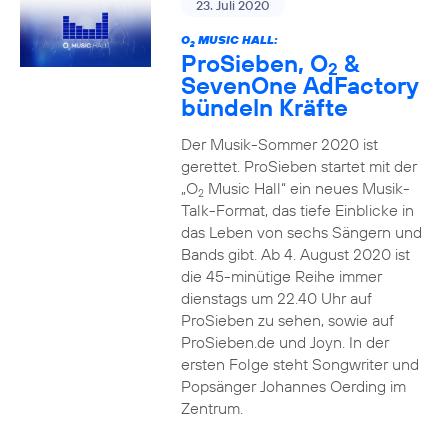
23. Juli 2020
O
MUSIC HALL:
2
ProSieben, O
&
2
SevenOne AdFactory
bündeln Kräfte
Der Musik-Sommer 2020 ist
gerettet. ProSieben startet mit der
„O
Music Hall“ ein neues Musik-
2
Talk-Format, das tiefe Einblicke in
das Leben von sechs Sängern und
Bands gibt. Ab 4. August 2020 ist
die 45-minütige Reihe immer
dienstags um 22.40 Uhr auf
ProSieben zu sehen, sowie auf
ProSieben.de und Joyn. In der
ersten Folge steht Songwriter und
Popsänger Johannes Oerding im
Zentrum.