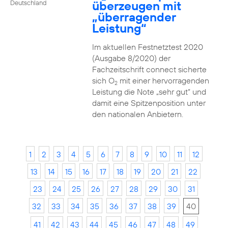
überzeugen mit
Deutschland
„überragender
Leistung“
Im aktuellen Festnetztest 2020
(Ausgabe 8/2020) der
Fachzeitschrift connect sicherte
sich O
mit einer hervorragenden
2
Leistung die Note „sehr gut“ und
damit eine Spitzenposition unter
den nationalen Anbietern.
1
2
3
4
5
6
7
8
9
10
11
12
13
14
15
16
17
18
19
20
21
22
23
24
25
26
27
28
29
30
31
32
33
34
35
36
37
38
39
40
41
42
43
44
45
46
47
48
49