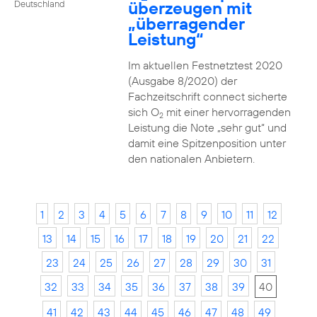
überzeugen mit
Deutschland
„überragender
Leistung“
Im aktuellen Festnetztest 2020
(Ausgabe 8/2020) der
Fachzeitschrift connect sicherte
sich O
mit einer hervorragenden
2
Leistung die Note „sehr gut“ und
damit eine Spitzenposition unter
den nationalen Anbietern.
1
2
3
4
5
6
7
8
9
10
11
12
13
14
15
16
17
18
19
20
21
22
23
24
25
26
27
28
29
30
31
32
33
34
35
36
37
38
39
40
41
42
43
44
45
46
47
48
49