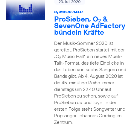
23. Juli 2020
O
MUSIC HALL:
2
ProSieben, O
&
2
SevenOne AdFactory
bündeln Kräfte
Der Musik-Sommer 2020 ist
gerettet. ProSieben startet mit der
„O
Music Hall“ ein neues Musik-
2
Talk-Format, das tiefe Einblicke in
das Leben von sechs Sängern und
Bands gibt. Ab 4. August 2020 ist
die 45-minütige Reihe immer
dienstags um 22.40 Uhr auf
ProSieben zu sehen, sowie auf
ProSieben.de und Joyn. In der
ersten Folge steht Songwriter und
Popsänger Johannes Oerding im
Zentrum.