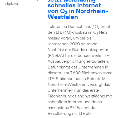
schnelles Internet
nitpicker
von O
in Nordrhein-
2
Westfalen
Telefónica Deutschland / O
treibt
2
den LTE (4G)-Ausbau im O
Netz
2
massiv voran, um die bis
Jahresende 2020 geltende
Nachfrist der Bundesnetzagentur
(BNetzA) für die bundesweite LTE-
Ausbauverpflichtung einzuhalten.
Dafür nimmt das Unternehmen in
diesem Jahr 7.600 flächenwirksame
LTE-Stationen neu in Betrieb. Mit
Nordrhein-Westfalen versorgt das
Unternehmen nun das erste
Flächenbundesland weitflächig mit
schnellem Internet und deckt
mindestens 97 Prozent der
Bevölkerung mit LTE ab.