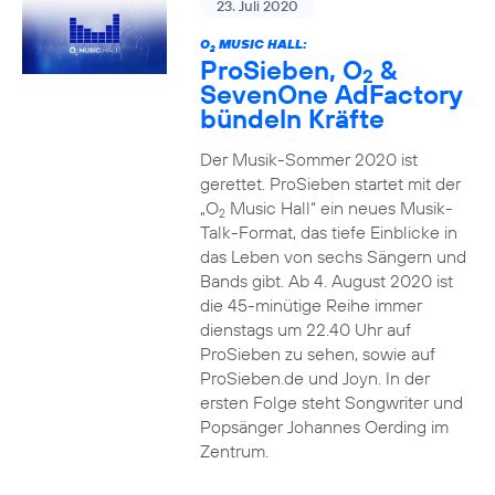
23. Juli 2020
O
MUSIC HALL:
2
ProSieben, O
&
2
SevenOne AdFactory
bündeln Kräfte
Der Musik-Sommer 2020 ist
gerettet. ProSieben startet mit der
„O
Music Hall“ ein neues Musik-
2
Talk-Format, das tiefe Einblicke in
das Leben von sechs Sängern und
Bands gibt. Ab 4. August 2020 ist
die 45-minütige Reihe immer
dienstags um 22.40 Uhr auf
ProSieben zu sehen, sowie auf
ProSieben.de und Joyn. In der
ersten Folge steht Songwriter und
Popsänger Johannes Oerding im
Zentrum.