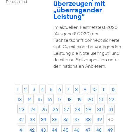
überzeugen mit
Deutschland
„überragender
Leistung“
Im aktuellen Festnetztest 2020
(Ausgabe 8/2020) der
Fachzeitschrift connect sicherte
sich O
mit einer hervorragenden
2
Leistung die Note „sehr gut“ und
damit eine Spitzenposition unter
den nationalen Anbietern.
1
2
3
4
5
6
7
8
9
10
11
12
13
14
15
16
17
18
19
20
21
22
23
24
25
26
27
28
29
30
31
32
33
34
35
36
37
38
39
40
41
42
43
44
45
46
47
48
49