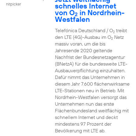
schnelles Internet
nitpicker
von O
in Nordrhein-
2
Westfalen
Telefónica Deutschland / O
treibt
2
den LTE (4G)-Ausbau im O
Netz
2
massiv voran, um die bis
Jahresende 2020 geltende
Nachfrist der Bundesnetzagentur
(BNetzA) für die bundesweite LTE-
Ausbauverpflichtung einzuhalten.
Dafür nimmt das Unternehmen in
diesem Jahr 7.600 flächenwirksame
LTE-Stationen neu in Betrieb. Mit
Nordrhein-Westfalen versorgt das
Unternehmen nun das erste
Flächenbundesland weitflächig mit
schnellem Internet und deckt
mindestens 97 Prozent der
Bevölkerung mit LTE ab.