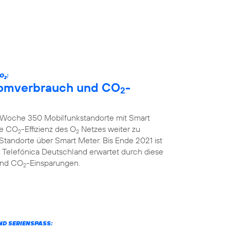
 O
:
2
tromverbrauch und CO
-
2
ro Woche 350 Mobilfunkstandorte mit Smart
ie CO
-Effizienz des O
Netzes weiter zu
2
2
 Standorte über Smart Meter. Bis Ende 2021 ist
 Telefónica Deutschland erwartet durch diese
und CO
-Einsparungen.
2
ND SERIENSPASS: