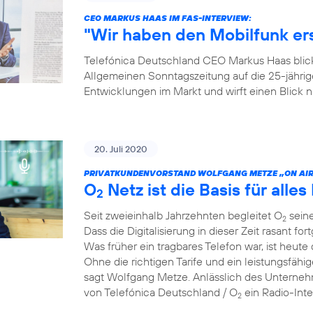
CEO MARKUS HAAS IM FAS-INTERVIEW:
"Wir haben den Mobilfunk e
Telefónica Deutschland CEO Markus Haas blickt
Allgemeinen Sonntagszeitung auf die 25-jähri
Entwicklungen im Markt und wirft einen Blick
20. Juli 2020
PRIVATKUNDENVORSTAND WOLFGANG METZE „ON AIR
O
Netz ist die Basis für alles 
2
Seit zweieinhalb Jahrzehnten begleitet O
seine
2
Dass die Digitalisierung in dieser Zeit rasant for
Was früher ein tragbares Telefon war, ist heute 
Ohne die richtigen Tarife und ein leistungsfähi
sagt Wolfgang Metze. Anlässlich des Unterneh
von Telefónica Deutschland / O
ein Radio-Int
2