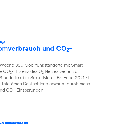
 O
:
2
tromverbrauch und CO
-
2
ro Woche 350 Mobilfunkstandorte mit Smart
ie CO
-Effizienz des O
Netzes weiter zu
2
2
 Standorte über Smart Meter. Bis Ende 2021 ist
 Telefónica Deutschland erwartet durch diese
und CO
-Einsparungen.
2
ND SERIENSPASS: