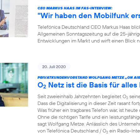
CEO MARKUS HAAS IM FAS-INTERVIEW:
"Wir haben den Mobilfunk e
Telefónica Deutschland CEO Markus Haas blickt
Allgemeinen Sonntagszeitung auf die 25-jähri
Entwicklungen im Markt und wirft einen Blick
20. Juli 2020
PRIVATKUNDENVORSTAND WOLFGANG METZE „ON AIR
O
Netz ist die Basis für alles 
2
Seit zweieinhalb Jahrzehnten begleitet O
seine
2
Dass die Digitalisierung in dieser Zeit rasant for
Was früher ein tragbares Telefon war, ist heute 
Ohne die richtigen Tarife und ein leistungsfähi
sagt Wolfgang Metze. Anlässlich des Unterneh
von Telefónica Deutschland / O
ein Radio-Int
2