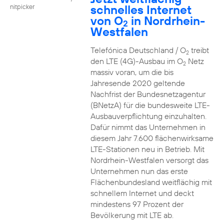
schnelles Internet
nitpicker
von O
in Nordrhein-
2
Westfalen
Telefónica Deutschland / O
treibt
2
den LTE (4G)-Ausbau im O
Netz
2
massiv voran, um die bis
Jahresende 2020 geltende
Nachfrist der Bundesnetzagentur
(BNetzA) für die bundesweite LTE-
Ausbauverpflichtung einzuhalten.
Dafür nimmt das Unternehmen in
diesem Jahr 7.600 flächenwirksame
LTE-Stationen neu in Betrieb. Mit
Nordrhein-Westfalen versorgt das
Unternehmen nun das erste
Flächenbundesland weitflächig mit
schnellem Internet und deckt
mindestens 97 Prozent der
Bevölkerung mit LTE ab.