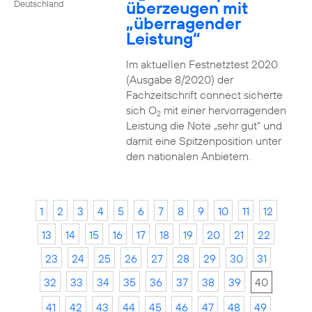
überzeugen mit
Deutschland
„überragender
Leistung“
Im aktuellen Festnetztest 2020
(Ausgabe 8/2020) der
Fachzeitschrift connect sicherte
sich O
mit einer hervorragenden
2
Leistung die Note „sehr gut“ und
damit eine Spitzenposition unter
den nationalen Anbietern.
1
2
3
4
5
6
7
8
9
10
11
12
13
14
15
16
17
18
19
20
21
22
23
24
25
26
27
28
29
30
31
32
33
34
35
36
37
38
39
40
41
42
43
44
45
46
47
48
49