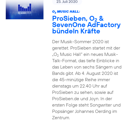
23. Juli 2020
O
MUSIC HALL:
2
ProSieben, O
&
2
SevenOne AdFactory
bündeln Kräfte
Der Musik-Sommer 2020 ist
gerettet. ProSieben startet mit der
„O
Music Hall“ ein neues Musik-
2
Talk-Format, das tiefe Einblicke in
das Leben von sechs Sängern und
Bands gibt. Ab 4. August 2020 ist
die 45-minütige Reihe immer
dienstags um 22.40 Uhr auf
ProSieben zu sehen, sowie auf
ProSieben.de und Joyn. In der
ersten Folge steht Songwriter und
Popsänger Johannes Oerding im
Zentrum.