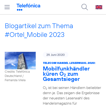
Blogartikel zum Thema
#Ortel_Mobile 2023
29. Juni 2020
TELECOM HANDEL LESERWAHL 2020:
Mobilfunkhändler
Credits: Telefónica
küren O
zum
2
Deutschland /
Gesamtsieger
Fernanda Vilela
O
ist bei seinen Händlern beliebter
2
denn je. Das zeigen die Ergebnisse
der neuesten Leserwahl des
Handelsmagazins für