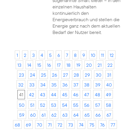
sogenannte Smart Meter – in den
einzelnen Haushalten
kontinuierlich den
Energieverbrauch und stellen die
Energie ganz nach dem aktuellen
Bedarf der Nutzer bereit.
1
2
3
4
5
6
7
8
9
10
11
12
13
14
15
16
17
18
19
20
21
22
23
24
25
26
27
28
29
30
31
32
33
34
35
36
37
38
39
40
41
42
43
44
45
46
47
48
49
50
51
52
53
54
55
56
57
58
59
60
61
62
63
64
65
66
67
68
69
70
71
72
73
74
75
76
77