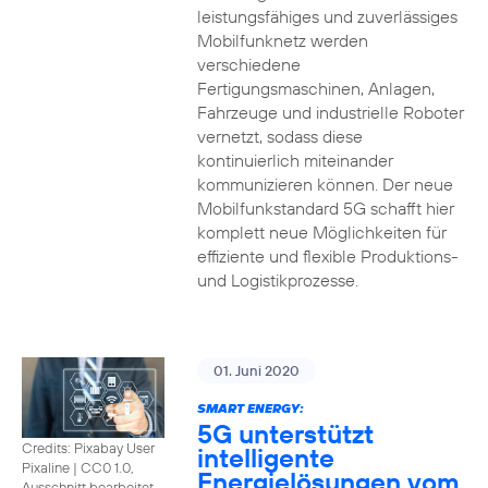
leistungsfähiges und zuverlässiges
Mobilfunknetz werden
verschiedene
Fertigungsmaschinen, Anlagen,
Fahrzeuge und industrielle Roboter
vernetzt, sodass diese
kontinuierlich miteinander
kommunizieren können. Der neue
Mobilfunkstandard 5G schafft hier
komplett neue Möglichkeiten für
effiziente und flexible Produktions-
und Logistikprozesse.
01. Juni 2020
SMART ENERGY:
5G unterstützt
Credits: Pixabay User
intelligente
Pixaline
|
CC0 1.0,
Energielösungen vom
Ausschnitt bearbeitet