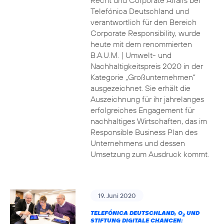
Recht und Corporate Affairs bei
Telefónica Deutschland und
verantwortlich für den Bereich
Corporate Responsibility, wurde
heute mit dem renommierten
B.A.U.M. | Umwelt- und
Nachhaltigkeitspreis 2020 in der
Kategorie „Großunternehmen“
ausgezeichnet. Sie erhält die
Auszeichnung für ihr jahrelanges
erfolgreiches Engagement für
nachhaltiges Wirtschaften, das im
Responsible Business Plan des
Unternehmens und dessen
Umsetzung zum Ausdruck kommt.
19. Juni 2020
TELEFÓNICA DEUTSCHLAND, O
UND
2
STIFTUNG DIGITALE CHANCEN: