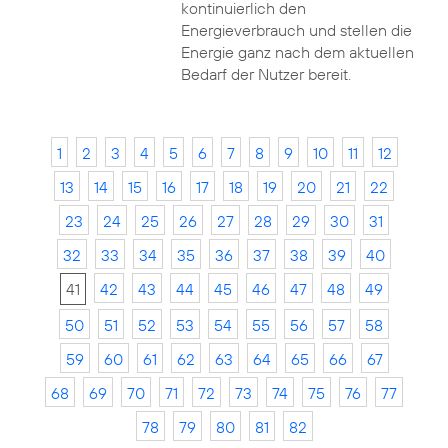
kontinuierlich den
Energieverbrauch und stellen die
Energie ganz nach dem aktuellen
Bedarf der Nutzer bereit.
1
2
3
4
5
6
7
8
9
10
11
12
13
14
15
16
17
18
19
20
21
22
23
24
25
26
27
28
29
30
31
32
33
34
35
36
37
38
39
40
41
42
43
44
45
46
47
48
49
50
51
52
53
54
55
56
57
58
59
60
61
62
63
64
65
66
67
68
69
70
71
72
73
74
75
76
77
78
79
80
81
82