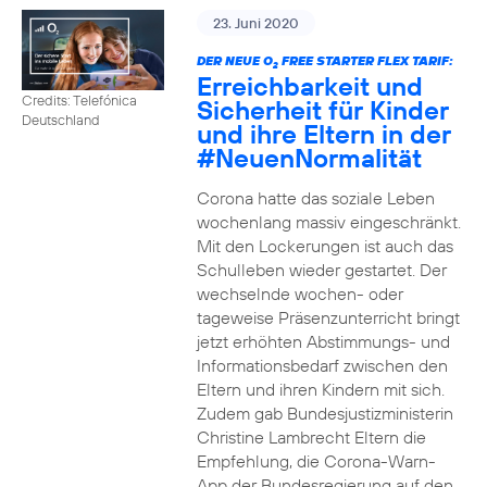
23. Juni 2020
DER NEUE O
FREE STARTER FLEX TARIF:
2
Erreichbarkeit und
Credits: Telefónica
Sicherheit für Kinder
Deutschland
und ihre Eltern in der
#NeuenNormalität
Corona hatte das soziale Leben
wochenlang massiv eingeschränkt.
Mit den Lockerungen ist auch das
Schulleben wieder gestartet. Der
wechselnde wochen- oder
tageweise Präsenzunterricht bringt
jetzt erhöhten Abstimmungs- und
Informationsbedarf zwischen den
Eltern und ihren Kindern mit sich.
Zudem gab Bundesjustizministerin
Christine Lambrecht Eltern die
Empfehlung, die Corona-Warn-
App der Bundesregierung auf den