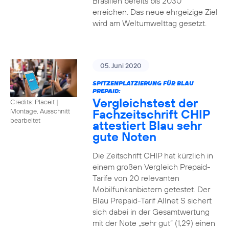
Brasilien bereits bis 2030
erreichen. Das neue ehrgeizige Ziel
wird am Weltumwelttag gesetzt.
05. Juni 2020
SPITZENPLATZIERUNG FÜR BLAU
PREPAID:
Vergleichstest der
Credits: Placeit
|
Fachzeitschrift CHIP
Montage, Ausschnitt
bearbeitet
attestiert Blau sehr
gute Noten
Die Zeitschrift CHIP hat kürzlich in
einem großen Vergleich Prepaid-
Tarife von 20 relevanten
Mobilfunkanbietern getestet. Der
Blau Prepaid-Tarif Allnet S sichert
sich dabei in der Gesamtwertung
mit der Note „sehr gut“ (1,29) einen