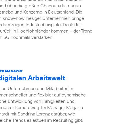
land über die großen Chancen der neuen
etriebe und Konzerne in Deutschland. Die
en Know-how hiesiger Unternehmen bringe
rdem zeigen Industriebeispiele: Dank der
r zurück in Hochlohnländer kommen – der Trend
ch 5G nochmals verstärken.
ER MAGAZIN:
digitalen Arbeitswelt
en an Unternehmen und Mitarbeiter im
r schneller und flexibler auf dynamische
iche Entwicklung von Fähigkeiten und
 linearer Karriereweg. Im Manager Magazin
ardt mit Sandrina Lorenz darüber, wie
elche Trends es aktuell im Recruiting gibt.