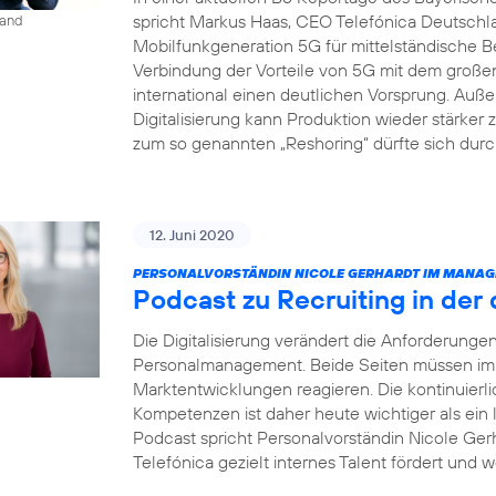
spricht Markus Haas, CEO Telefónica Deutsch
land
Mobilfunkgeneration 5G für mittelständische B
Verbindung der Vorteile von 5G mit dem groß
international einen deutlichen Vorsprung. Auße
Digitalisierung kann Produktion wieder stärke
zum so genannten „Reshoring“ dürfte sich dur
12. Juni 2020
PERSONALVORSTÄNDIN NICOLE GERHARDT IM MANAG
Podcast zu Recruiting in der 
Die Digitalisierung verändert die Anforderung
Personalmanagement. Beide Seiten müssen imme
Marktentwicklungen reagieren. Die kontinuierl
Kompetenzen ist daher heute wichtiger als ein
Podcast spricht Personalvorständin Nicole Gerh
Telefónica gezielt internes Talent fördert und w