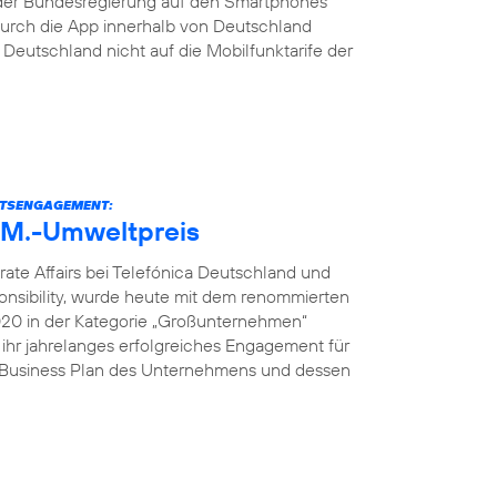
der Bundesregierung auf den Smartphones
s durch die App innerhalb von Deutschland
eutschland nicht auf die Mobilfunktarife der
ITSENGAGEMENT:
U.M.-Umweltpreis
rate Affairs bei Telefónica Deutschland und
onsibility, wurde heute mit dem renommierten
2020 in der Kategorie „Großunternehmen“
 ihr jahrelanges erfolgreiches Engagement für
e Business Plan des Unternehmens und dessen