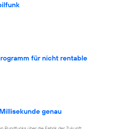
ilfunk
rogramm für nicht rentable
 Millisekunde genau
en Rundfunks über die Fabrik der Zukunft