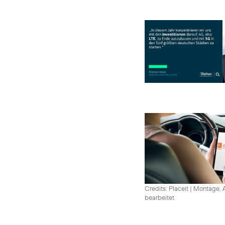
Credits: Placeit
|
Montage, A
bearbeitet