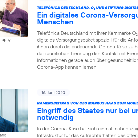
TELEFÓNICA DEUTSCHLAND, O
UND STIFTUNG DIGITA
2
Ein digitales Corona-Versorg
Menschen
Telefónica Deutschland mit ihrer Kernmarke O
2
digitales Versorgungspaket speziell für die A
graphy
ihnen durch die andauernde Corona-Krise zu h
der räumlichen Trennung den Kontakt mit Freun
Informationen gerade auch über gesundheitlic
Corona-App kennen lernen.
16. Juni 2020
NAMENSBEITRAG VON CEO MARKUS HAAS ZUM MOBIL
Eingriff des Staates nur bei 
notwendig
In der Corona-Krise hat sich einmal mehr gezeig
Infrastruktur für das Aufrechterhalten des öffe
land