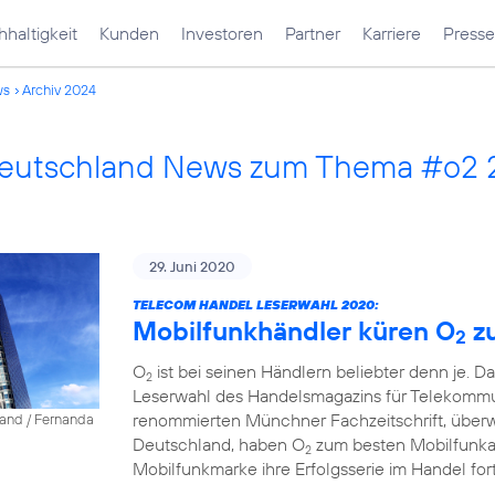
haltigkeit
Kunden
Investoren
Partner
Karriere
Presse
ws
Archiv 2024
Deutschland News zum Thema #o2 
29. Juni 2020
TELECOM HANDEL LESERWAHL 2020:
Mobilfunkhändler küren O
z
2
O
ist bei seinen Händlern beliebter denn je. D
2
Leserwahl des Handelsmagazins für Telekommun
renommierten Münchner Fachzeitschrift, über
land / Fernanda
Deutschland, haben O
zum besten Mobilfunkanb
2
Mobilfunkmarke ihre Erfolgsserie im Handel fort