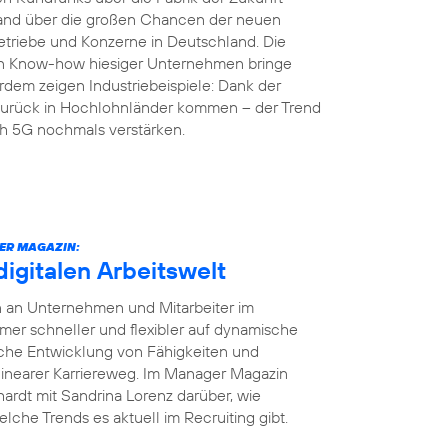
land über die großen Chancen der neuen
etriebe und Konzerne in Deutschland. Die
en Know-how hiesiger Unternehmen bringe
rdem zeigen Industriebeispiele: Dank der
r zurück in Hochlohnländer kommen – der Trend
ch 5G nochmals verstärken.
ER MAGAZIN:
digitalen Arbeitswelt
en an Unternehmen und Mitarbeiter im
r schneller und flexibler auf dynamische
iche Entwicklung von Fähigkeiten und
 linearer Karriereweg. Im Manager Magazin
ardt mit Sandrina Lorenz darüber, wie
elche Trends es aktuell im Recruiting gibt.