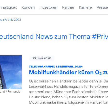
haltigkeit
Kunden
Investoren
Partner
Karriere
Presse
ws
Archiv 2023
Deutschland News zum Thema #Pri
29. Juni 2020
TELECOM HANDEL LESERWAHL 2020:
Mobilfunkhändler küren O
z
2
O
ist bei seinen Händlern beliebter denn je. D
2
Leserwahl des Handelsmagazins für Telekommun
renommierten Münchner Fachzeitschrift, über
land / Fernanda
Deutschland, haben O
zum besten Mobilfunkanb
2
Mobilfunkmarke ihre Erfolgsserie im Handel fort