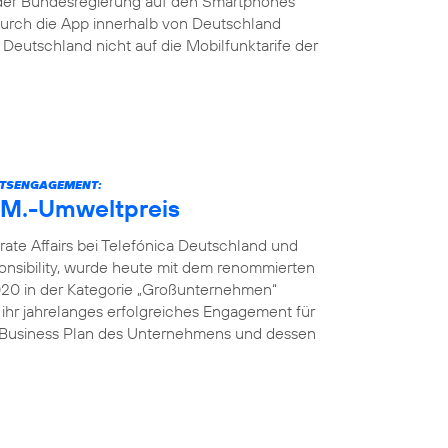
der Bundesregierung auf den Smartphones
s durch die App innerhalb von Deutschland
eutschland nicht auf die Mobilfunktarife der
ITSENGAGEMENT:
U.M.-Umweltpreis
rate Affairs bei Telefónica Deutschland und
onsibility, wurde heute mit dem renommierten
2020 in der Kategorie „Großunternehmen“
 ihr jahrelanges erfolgreiches Engagement für
e Business Plan des Unternehmens und dessen