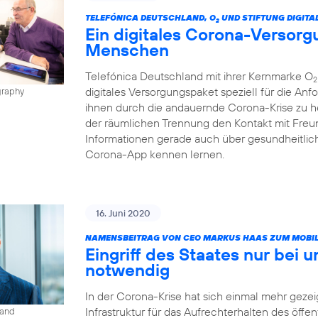
TELEFÓNICA DEUTSCHLAND, O
UND STIFTUNG DIGITA
2
Ein digitales Corona-Versorg
Menschen
Telefónica Deutschland mit ihrer Kernmarke O
2
digitales Versorgungspaket speziell für die A
graphy
ihnen durch die andauernde Corona-Krise zu h
der räumlichen Trennung den Kontakt mit Freun
Informationen gerade auch über gesundheitlic
Corona-App kennen lernen.
16. Juni 2020
NAMENSBEITRAG VON CEO MARKUS HAAS ZUM MOBIL
Eingriff des Staates nur bei 
notwendig
In der Corona-Krise hat sich einmal mehr gezeig
Infrastruktur für das Aufrechterhalten des öffe
land