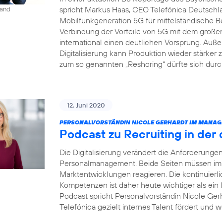
spricht Markus Haas, CEO Telefónica Deutsch
land
Mobilfunkgeneration 5G für mittelständische B
Verbindung der Vorteile von 5G mit dem groß
international einen deutlichen Vorsprung. Auße
Digitalisierung kann Produktion wieder stärke
zum so genannten „Reshoring“ dürfte sich dur
12. Juni 2020
PERSONALVORSTÄNDIN NICOLE GERHARDT IM MANAG
Podcast zu Recruiting in der 
Die Digitalisierung verändert die Anforderung
Personalmanagement. Beide Seiten müssen imme
Marktentwicklungen reagieren. Die kontinuierl
Kompetenzen ist daher heute wichtiger als ein
Podcast spricht Personalvorständin Nicole Gerh
Telefónica gezielt internes Talent fördert und w