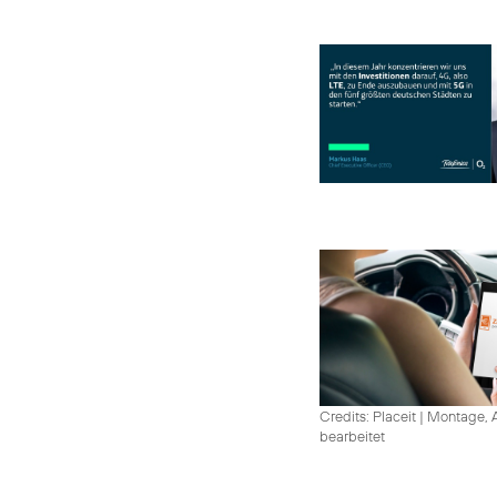
Credits: Placeit
|
Montage, A
bearbeitet