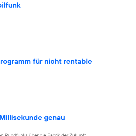
ilfunk
rogramm für nicht rentable
 Millisekunde genau
en Rundfunks über die Fabrik der Zukunft