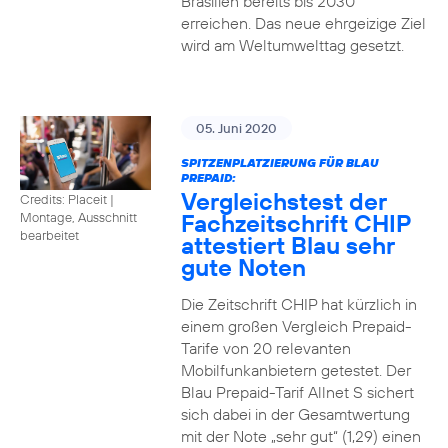
Brasilien bereits bis 2030
erreichen. Das neue ehrgeizige Ziel
wird am Weltumwelttag gesetzt.
05. Juni 2020
SPITZENPLATZIERUNG FÜR BLAU
PREPAID:
Vergleichstest der
Credits: Placeit
|
Fachzeitschrift CHIP
Montage, Ausschnitt
bearbeitet
attestiert Blau sehr
gute Noten
Die Zeitschrift CHIP hat kürzlich in
einem großen Vergleich Prepaid-
Tarife von 20 relevanten
Mobilfunkanbietern getestet. Der
Blau Prepaid-Tarif Allnet S sichert
sich dabei in der Gesamtwertung
mit der Note „sehr gut“ (1,29) einen