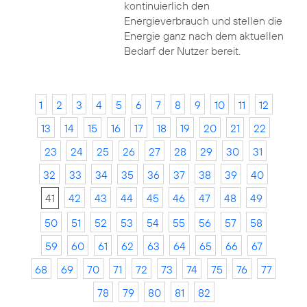
kontinuierlich den
Energieverbrauch und stellen die
Energie ganz nach dem aktuellen
Bedarf der Nutzer bereit.
1
2
3
4
5
6
7
8
9
10
11
12
13
14
15
16
17
18
19
20
21
22
23
24
25
26
27
28
29
30
31
32
33
34
35
36
37
38
39
40
41
42
43
44
45
46
47
48
49
50
51
52
53
54
55
56
57
58
59
60
61
62
63
64
65
66
67
68
69
70
71
72
73
74
75
76
77
78
79
80
81
82