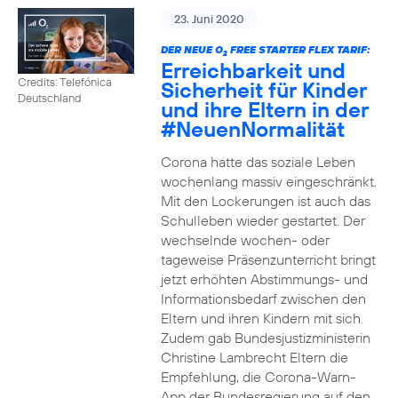
23. Juni 2020
DER NEUE O
FREE STARTER FLEX TARIF:
2
Erreichbarkeit und
Credits: Telefónica
Sicherheit für Kinder
Deutschland
und ihre Eltern in der
#NeuenNormalität
Corona hatte das soziale Leben
wochenlang massiv eingeschränkt.
Mit den Lockerungen ist auch das
Schulleben wieder gestartet. Der
wechselnde wochen- oder
tageweise Präsenzunterricht bringt
jetzt erhöhten Abstimmungs- und
Informationsbedarf zwischen den
Eltern und ihren Kindern mit sich.
Zudem gab Bundesjustizministerin
Christine Lambrecht Eltern die
Empfehlung, die Corona-Warn-
App der Bundesregierung auf den