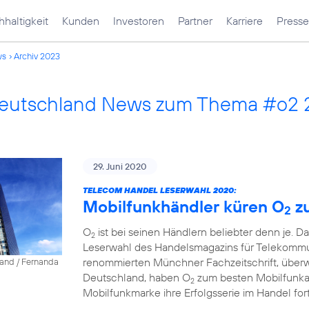
haltigkeit
Kunden
Investoren
Partner
Karriere
Presse
ws
Archiv 2023
Deutschland News zum Thema #o2
29. Juni 2020
TELECOM HANDEL LESERWAHL 2020:
Mobilfunkhändler küren O
z
2
O
ist bei seinen Händlern beliebter denn je. D
2
Leserwahl des Handelsmagazins für Telekommun
renommierten Münchner Fachzeitschrift, über
land / Fernanda
Deutschland, haben O
zum besten Mobilfunkanb
2
Mobilfunkmarke ihre Erfolgsserie im Handel fort