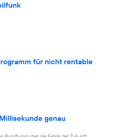
ilfunk
rogramm für nicht rentable
 Millisekunde genau
en Rundfunks über die Fabrik der Zukunft