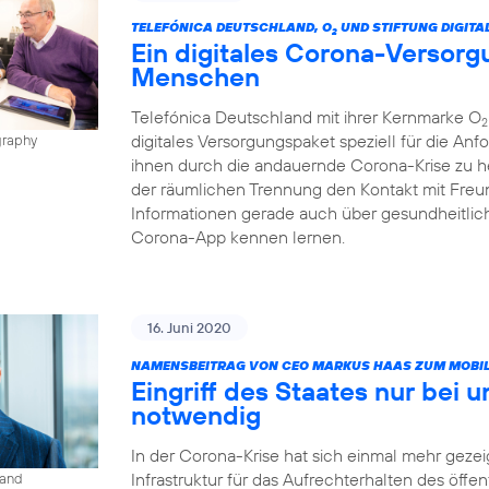
TELEFÓNICA DEUTSCHLAND, O
UND STIFTUNG DIGITA
2
Ein digitales Corona-Versorg
Menschen
Telefónica Deutschland mit ihrer Kernmarke O
2
digitales Versorgungspaket speziell für die A
graphy
ihnen durch die andauernde Corona-Krise zu h
der räumlichen Trennung den Kontakt mit Freun
Informationen gerade auch über gesundheitlic
Corona-App kennen lernen.
16. Juni 2020
NAMENSBEITRAG VON CEO MARKUS HAAS ZUM MOBIL
Eingriff des Staates nur bei 
notwendig
In der Corona-Krise hat sich einmal mehr gezeig
Infrastruktur für das Aufrechterhalten des öffe
land