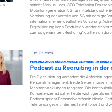
spricht Markus Haas, CEO Telefónica Deutsch
land
Mobilfunkgeneration 5G für mittelständische B
Verbindung der Vorteile von 5G mit dem groß
international einen deutlichen Vorsprung. Auße
Digitalisierung kann Produktion wieder stärke
zum so genannten „Reshoring“ dürfte sich dur
12. Juni 2020
PERSONALVORSTÄNDIN NICOLE GERHARDT IM MANAG
Podcast zu Recruiting in der 
Die Digitalisierung verändert die Anforderung
Personalmanagement. Beide Seiten müssen imme
Marktentwicklungen reagieren. Die kontinuierl
Kompetenzen ist daher heute wichtiger als ein
Podcast spricht Personalvorständin Nicole Gerh
Telefónica gezielt internes Talent fördert und w