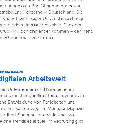
land über die großen Chancen der neuen
etriebe und Konzerne in Deutschland. Die
en Know-how hiesiger Unternehmen bringe
rdem zeigen Industriebeispiele: Dank der
r zurück in Hochlohnländer kommen – der Trend
ch 5G nochmals verstärken.
ER MAGAZIN:
digitalen Arbeitswelt
en an Unternehmen und Mitarbeiter im
r schneller und flexibler auf dynamische
iche Entwicklung von Fähigkeiten und
 linearer Karriereweg. Im Manager Magazin
ardt mit Sandrina Lorenz darüber, wie
elche Trends es aktuell im Recruiting gibt.