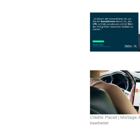
Credits: Placeit
|
Montage, A
bearbeitet