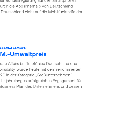
der Bundesregierung auf den Smartphones
s durch die App innerhalb von Deutschland
eutschland nicht auf die Mobilfunktarife der
ITSENGAGEMENT:
U.M.-Umweltpreis
rate Affairs bei Telefónica Deutschland und
onsibility, wurde heute mit dem renommierten
2020 in der Kategorie „Großunternehmen“
 ihr jahrelanges erfolgreiches Engagement für
e Business Plan des Unternehmens und dessen