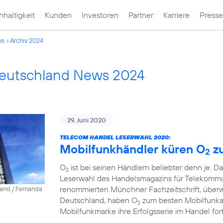
haltigkeit
Kunden
Investoren
Partner
Karriere
Presse
ws
Archiv 2024
Deutschland News 2024
29. Juni 2020
TELECOM HANDEL LESERWAHL 2020:
Mobilfunkhändler küren O
z
2
O
ist bei seinen Händlern beliebter denn je. D
2
Leserwahl des Handelsmagazins für Telekommun
renommierten Münchner Fachzeitschrift, über
land / Fernanda
Deutschland, haben O
zum besten Mobilfunkanb
2
Mobilfunkmarke ihre Erfolgsserie im Handel fort