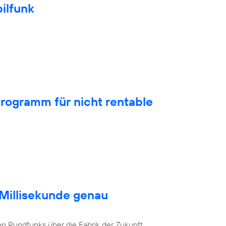
ilfunk
rogramm für nicht rentable
 Millisekunde genau
en Rundfunks über die Fabrik der Zukunft