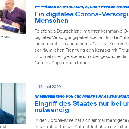
TELEFÓNICA DEUTSCHLAND, O
UND STIFTUNG DIGITA
2
Ein digitales Corona-Versorg
Menschen
Telefónica Deutschland mit ihrer Kernmarke O
2
digitales Versorgungspaket speziell für die A
graphy
ihnen durch die andauernde Corona-Krise zu h
der räumlichen Trennung den Kontakt mit Freun
Informationen gerade auch über gesundheitlic
Corona-App kennen lernen.
16. Juni 2020
NAMENSBEITRAG VON CEO MARKUS HAAS ZUM MOBIL
Eingriff des Staates nur bei 
notwendig
In der Corona-Krise hat sich einmal mehr gezeig
Infrastruktur für das Aufrechterhalten des öffe
land