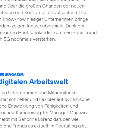
land über die großen Chancen der neuen
etriebe und Konzerne in Deutschland. Die
en Know-how hiesiger Unternehmen bringe
rdem zeigen Industriebeispiele: Dank der
r zurück in Hochlohnländer kommen – der Trend
ch 5G nochmals verstärken.
ER MAGAZIN:
digitalen Arbeitswelt
en an Unternehmen und Mitarbeiter im
r schneller und flexibler auf dynamische
iche Entwicklung von Fähigkeiten und
 linearer Karriereweg. Im Manager Magazin
ardt mit Sandrina Lorenz darüber, wie
elche Trends es aktuell im Recruiting gibt.