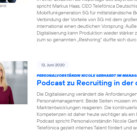
spricht Markus Haas, CEO Telefónica Deutsch
land
Mobilfunkgeneration 5G für mittelständische B
Verbindung der Vorteile von 5G mit dem groß
international einen deutlichen Vorsprung. Auße
Digitalisierung kann Produktion wieder stärke
zum so genannten „Reshoring“ dürfte sich dur
12. Juni 2020
PERSONALVORSTÄNDIN NICOLE GERHARDT IM MANAG
Podcast zu Recruiting in der 
Die Digitalisierung verändert die Anforderung
Personalmanagement. Beide Seiten müssen imme
Marktentwicklungen reagieren. Die kontinuierl
Kompetenzen ist daher heute wichtiger als ein
Podcast spricht Personalvorständin Nicole Gerh
Telefónica gezielt internes Talent fördert und w