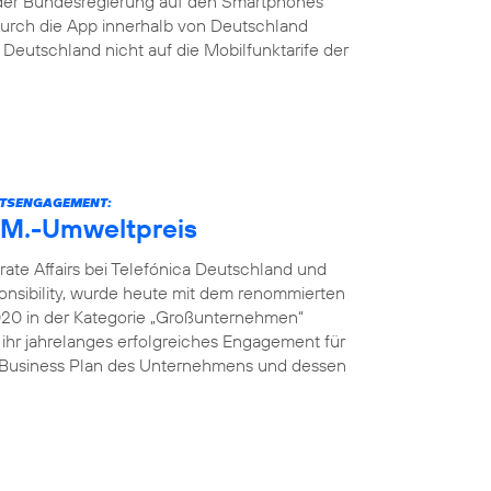
der Bundesregierung auf den Smartphones
s durch die App innerhalb von Deutschland
eutschland nicht auf die Mobilfunktarife der
ITSENGAGEMENT:
U.M.-Umweltpreis
rate Affairs bei Telefónica Deutschland und
onsibility, wurde heute mit dem renommierten
2020 in der Kategorie „Großunternehmen“
 ihr jahrelanges erfolgreiches Engagement für
e Business Plan des Unternehmens und dessen