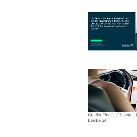
Credits: Placeit
|
Montage, A
bearbeitet