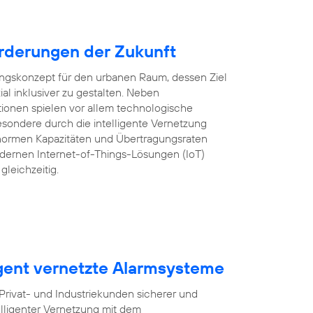
rderungen der Zukunft
lungskonzept für den urbanen Raum, dessen Ziel
ozial inklusiver zu gestalten. Neben
tionen spielen vor allem technologische
sondere durch die intelligente Vernetzung
ormen Kapazitäten und Übertragungsraten
ernen Internet-of-Things-Lösungen (IoT)
gleichzeitig.
igent vernetzte Alarmsysteme
ivat- und Industriekunden sicherer und
lligenter Vernetzung mit dem