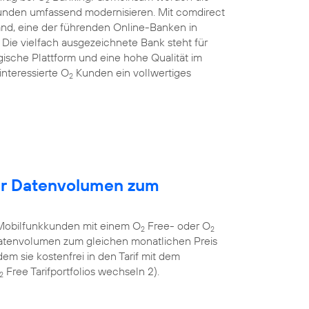
Kunden umfassend modernisieren. Mit comdirect
and, eine der führenden Online-Banken in
ie vielfach ausgezeichnete Bank steht für
gische Plattform und eine hohe Qualität im
nteressierte O
Kunden ein vollwertiges
2
hr Datenvolumen zum
Mobilfunkkunden mit einem O
Free- oder O
2
2
 Datenvolumen zum gleichen monatlichen Preis
em sie kostenfrei in den Tarif mit dem
Free Tarifportfolios wechseln 2).
2