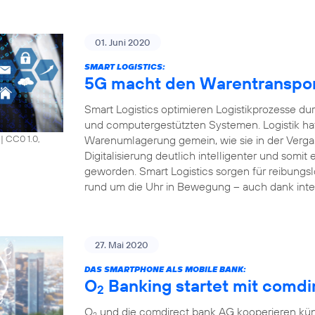
01. Juni 2020
SMART LOGISTICS:
5G macht den Warentransport 
Smart Logistics optimieren Logistikprozesse du
und computergestützten Systemen. Logistik hat
Warenumlagerung gemein, wie sie in der Vergang
|
CC0 1.0,
Digitalisierung deutlich intelligenter und somit e
geworden. Smart Logistics sorgen für reibungsl
rund um die Uhr in Bewegung – auch dank inte
27. Mai 2020
DAS SMARTPHONE ALS MOBILE BANK:
O
Banking startet mit comdir
2
O
und die comdirect bank AG kooperieren künf
2