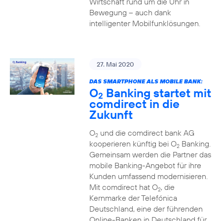
Wirtschaft rund um die Uhr in
Bewegung – auch dank
intelligenter Mobilfunklösungen.
27. Mai 2020
DAS SMARTPHONE ALS MOBILE BANK:
O
Banking startet mit
2
comdirect in die
Zukunft
O
und die comdirect bank AG
2
kooperieren künftig bei O
Banking.
2
Gemeinsam werden die Partner das
mobile Banking-Angebot für ihre
Kunden umfassend modernisieren.
Mit comdirect hat O
, die
2
Kernmarke der Telefónica
Deutschland, eine der führenden
Online-Banken in Deutschland für