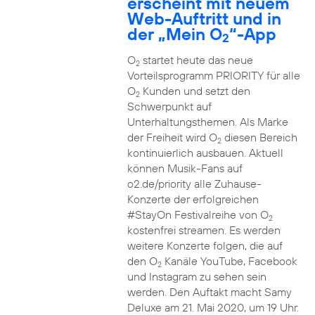
erscheint mit neuem
Web-Auftritt und in
der „Mein O
“-App
2
O
startet heute das neue
2
Vorteilsprogramm PRIORITY für alle
O
Kunden und setzt den
2
Schwerpunkt auf
Unterhaltungsthemen. Als Marke
der Freiheit wird O
diesen Bereich
2
kontinuierlich ausbauen. Aktuell
können Musik-Fans auf
o2.de/priority alle Zuhause-
Konzerte der erfolgreichen
#StayOn Festivalreihe von O
2
kostenfrei streamen. Es werden
weitere Konzerte folgen, die auf
den O
Kanäle YouTube, Facebook
2
und Instagram zu sehen sein
werden. Den Auftakt macht Samy
Deluxe am 21. Mai 2020, um 19 Uhr.