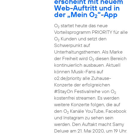
erscheint mit neuem
Web-Auftritt und in
der „Mein O
“-App
2
O
startet heute das neue
2
Vorteilsprogramm PRIORITY für alle
O
Kunden und setzt den
2
Schwerpunkt auf
Unterhaltungsthemen. Als Marke
der Freiheit wird O
diesen Bereich
2
kontinuierlich ausbauen. Aktuell
können Musik-Fans auf
o2.de/priority alle Zuhause-
Konzerte der erfolgreichen
#StayOn Festivalreihe von O
2
kostenfrei streamen. Es werden
weitere Konzerte folgen, die auf
den O
Kanäle YouTube, Facebook
2
und Instagram zu sehen sein
werden. Den Auftakt macht Samy
Deluxe am 21. Mai 2020, um 19 Uhr.