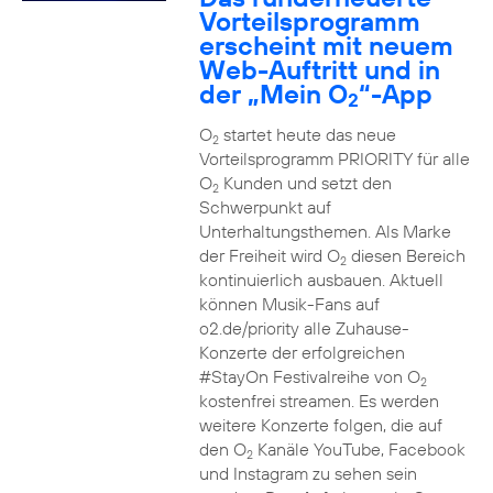
Vorteilsprogramm
erscheint mit neuem
Web-Auftritt und in
der „Mein O
“-App
2
O
startet heute das neue
2
Vorteilsprogramm PRIORITY für alle
O
Kunden und setzt den
2
Schwerpunkt auf
Unterhaltungsthemen. Als Marke
der Freiheit wird O
diesen Bereich
2
kontinuierlich ausbauen. Aktuell
können Musik-Fans auf
o2.de/priority alle Zuhause-
Konzerte der erfolgreichen
#StayOn Festivalreihe von O
2
kostenfrei streamen. Es werden
weitere Konzerte folgen, die auf
den O
Kanäle YouTube, Facebook
2
und Instagram zu sehen sein