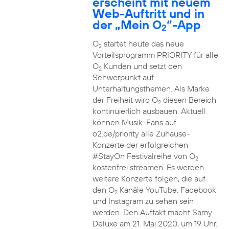
erscheint mit neuem
Web-Auftritt und in
der „Mein O
“-App
2
O
startet heute das neue
2
Vorteilsprogramm PRIORITY für alle
O
Kunden und setzt den
2
Schwerpunkt auf
Unterhaltungsthemen. Als Marke
der Freiheit wird O
diesen Bereich
2
kontinuierlich ausbauen. Aktuell
können Musik-Fans auf
o2.de/priority alle Zuhause-
Konzerte der erfolgreichen
#StayOn Festivalreihe von O
2
kostenfrei streamen. Es werden
weitere Konzerte folgen, die auf
den O
Kanäle YouTube, Facebook
2
und Instagram zu sehen sein
werden. Den Auftakt macht Samy
Deluxe am 21. Mai 2020, um 19 Uhr.