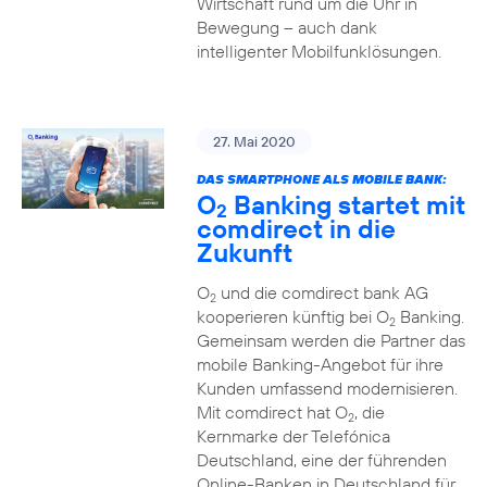
Wirtschaft rund um die Uhr in
Bewegung – auch dank
intelligenter Mobilfunklösungen.
27. Mai 2020
DAS SMARTPHONE ALS MOBILE BANK:
O
Banking startet mit
2
comdirect in die
Zukunft
O
und die comdirect bank AG
2
kooperieren künftig bei O
Banking.
2
Gemeinsam werden die Partner das
mobile Banking-Angebot für ihre
Kunden umfassend modernisieren.
Mit comdirect hat O
, die
2
Kernmarke der Telefónica
Deutschland, eine der führenden
Online-Banken in Deutschland für