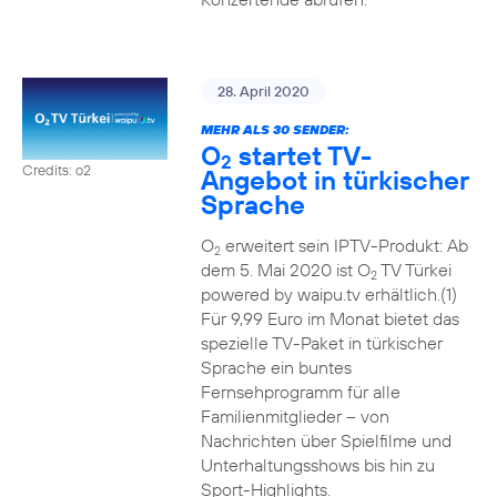
28. April 2020
MEHR ALS 30 SENDER:
O
startet TV-
2
Credits: o2
Angebot in türkischer
Sprache
O
erweitert sein IPTV-Produkt: Ab
2
dem 5. Mai 2020 ist O
TV Türkei
2
powered by waipu.tv erhältlich.(1)
Für 9,99 Euro im Monat bietet das
spezielle TV-Paket in türkischer
Sprache ein buntes
Fernsehprogramm für alle
Familienmitglieder – von
Nachrichten über Spielfilme und
Unterhaltungsshows bis hin zu
Sport-Highlights.