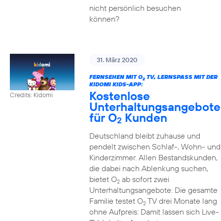
nicht persönlich besuchen
können?
31. März 2020
FERNSEHEN MIT O
TV, LERNSPASS MIT DER K
2
IDOMI KIDS-APP:
Kostenlose
Credits: Kidomi
Unterhaltungsangebote
für O
Kunden
2
Deutschland bleibt zuhause und
pendelt zwischen Schlaf-, Wohn- und
Kinderzimmer. Allen Bestandskunden,
die dabei nach Ablenkung suchen,
bietet O
ab sofort zwei
2
Unterhaltungsangebote: Die gesamte
Familie testet O
TV drei Monate lang
2
ohne Aufpreis: Damit lassen sich Live-