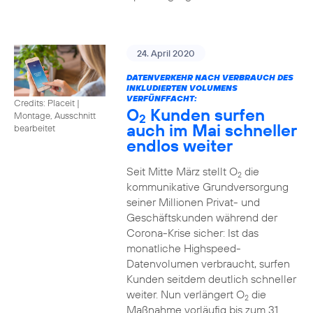
24. April 2020
DATENVERKEHR NACH VERBRAUCH DES
INKLUDIERTEN VOLUMENS
VERFÜNFFACHT:
Credits: Placeit
|
O
Kunden surfen
Montage, Ausschnitt
2
auch im Mai schneller
bearbeitet
endlos weiter
Seit Mitte März stellt O
die
2
kommunikative Grundversorgung
seiner Millionen Privat- und
Geschäftskunden während der
Corona-Krise sicher: Ist das
monatliche Highspeed-
Datenvolumen verbraucht, surfen
Kunden seitdem deutlich schneller
weiter. Nun verlängert O
die
2
Maßnahme vorläufig bis zum 31.