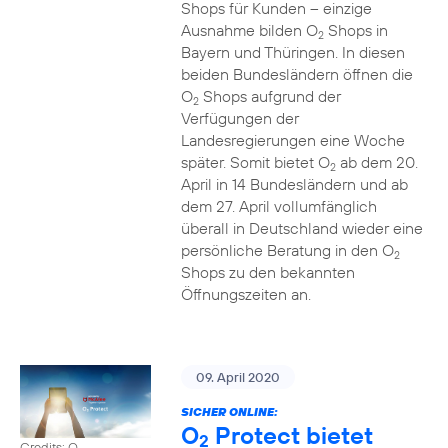
Shops für Kunden – einzige
Ausnahme bilden O
Shops in
2
Bayern und Thüringen. In diesen
beiden Bundesländern öffnen die
O
Shops aufgrund der
2
Verfügungen der
Landesregierungen eine Woche
später. Somit bietet O
ab dem 20.
2
April in 14 Bundesländern und ab
dem 27. April vollumfänglich
überall in Deutschland wieder eine
persönliche Beratung in den O
2
Shops zu den bekannten
Öffnungszeiten an.
09. April 2020
SICHER ONLINE:
O
Protect bietet
2
Credits: O