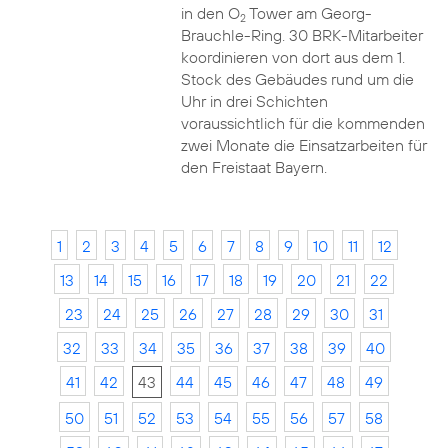
in den O
Tower am Georg-
2
Brauchle-Ring. 30 BRK-Mitarbeiter
koordinieren von dort aus dem 1.
Stock des Gebäudes rund um die
Uhr in drei Schichten
voraussichtlich für die kommenden
zwei Monate die Einsatzarbeiten für
den Freistaat Bayern.
1
2
3
4
5
6
7
8
9
10
11
12
13
14
15
16
17
18
19
20
21
22
23
24
25
26
27
28
29
30
31
32
33
34
35
36
37
38
39
40
41
42
43
44
45
46
47
48
49
50
51
52
53
54
55
56
57
58