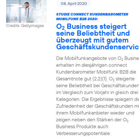
08. April 2020
STUDIE CONNECT KUNDENBAROMETER
MOBILFUNK B2B 2020:
O
Business steigert
Credits: Gettyimages
2
seine Beliebtheit und
überzeugt mit gutem
Geschäftskundenservi
Die Mobilfunkangebote von O
Busine
2
erhalten im diesjährigen connect
Kundenbarometer Mobilfunk B2B die
Gesamtnote gut (2,2)(1). O
steigerte
2
seine Beliebtheit bei Geschäftskunde
im Vergleich zum Vorjahr in gleich drei
Kategorien. Die Ergebnisse spiegeln di
Zufriedenheit der Geschäftskunden mi
ihrem Mobilfunkanbieter wieder und
zeigen neben den Stärken der O
2
Business Produkte auch
Verbesserungspotentiale.