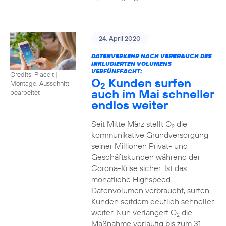
24. April 2020
DATENVERKEHR NACH VERBRAUCH DES
INKLUDIERTEN VOLUMENS
VERFÜNFFACHT:
Credits: Placeit
|
O
Kunden surfen
Montage, Ausschnitt
2
auch im Mai schneller
bearbeitet
endlos weiter
Seit Mitte März stellt O
die
2
kommunikative Grundversorgung
seiner Millionen Privat- und
Geschäftskunden während der
Corona-Krise sicher: Ist das
monatliche Highspeed-
Datenvolumen verbraucht, surfen
Kunden seitdem deutlich schneller
weiter. Nun verlängert O
die
2
Maßnahme vorläufig bis zum 31.