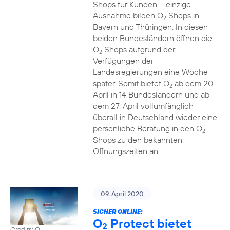
Shops für Kunden – einzige
Ausnahme bilden O
Shops in
2
Bayern und Thüringen. In diesen
beiden Bundesländern öffnen die
O
Shops aufgrund der
2
Verfügungen der
Landesregierungen eine Woche
später. Somit bietet O
ab dem 20.
2
April in 14 Bundesländern und ab
dem 27. April vollumfänglich
überall in Deutschland wieder eine
persönliche Beratung in den O
2
Shops zu den bekannten
Öffnungszeiten an.
09. April 2020
SICHER ONLINE:
O
Protect bietet
2
Credits: O