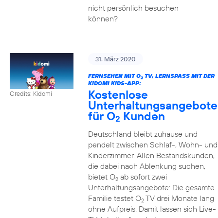
nicht persönlich besuchen
können?
31. März 2020
FERNSEHEN MIT O
TV, LERNSPASS MIT DER K
2
IDOMI KIDS-APP:
Kostenlose
Credits: Kidomi
Unterhaltungsangebote
für O
Kunden
2
Deutschland bleibt zuhause und
pendelt zwischen Schlaf-, Wohn- und
Kinderzimmer. Allen Bestandskunden,
die dabei nach Ablenkung suchen,
bietet O
ab sofort zwei
2
Unterhaltungsangebote: Die gesamte
Familie testet O
TV drei Monate lang
2
ohne Aufpreis: Damit lassen sich Live-