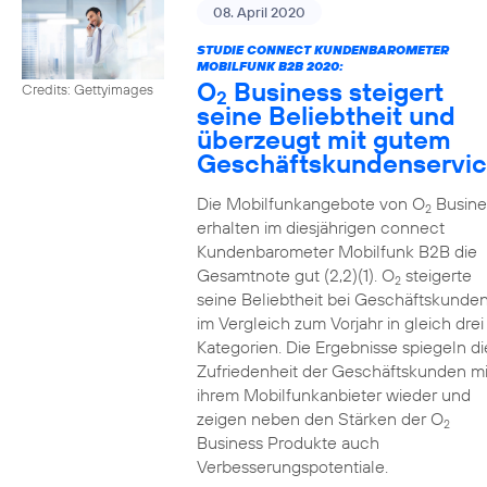
08. April 2020
STUDIE CONNECT KUNDENBAROMETER
MOBILFUNK B2B 2020:
O
Business steigert
Credits: Gettyimages
2
seine Beliebtheit und
überzeugt mit gutem
Geschäftskundenservi
Die Mobilfunkangebote von O
Busine
2
erhalten im diesjährigen connect
Kundenbarometer Mobilfunk B2B die
Gesamtnote gut (2,2)(1). O
steigerte
2
seine Beliebtheit bei Geschäftskunde
im Vergleich zum Vorjahr in gleich drei
Kategorien. Die Ergebnisse spiegeln di
Zufriedenheit der Geschäftskunden mi
ihrem Mobilfunkanbieter wieder und
zeigen neben den Stärken der O
2
Business Produkte auch
Verbesserungspotentiale.