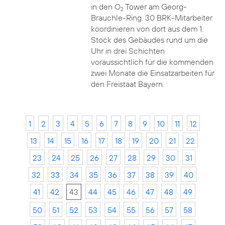
in den O
Tower am Georg-
2
Brauchle-Ring. 30 BRK-Mitarbeiter
koordinieren von dort aus dem 1.
Stock des Gebäudes rund um die
Uhr in drei Schichten
voraussichtlich für die kommenden
zwei Monate die Einsatzarbeiten für
den Freistaat Bayern.
1
2
3
4
5
6
7
8
9
10
11
12
13
14
15
16
17
18
19
20
21
22
23
24
25
26
27
28
29
30
31
32
33
34
35
36
37
38
39
40
41
42
43
44
45
46
47
48
49
50
51
52
53
54
55
56
57
58