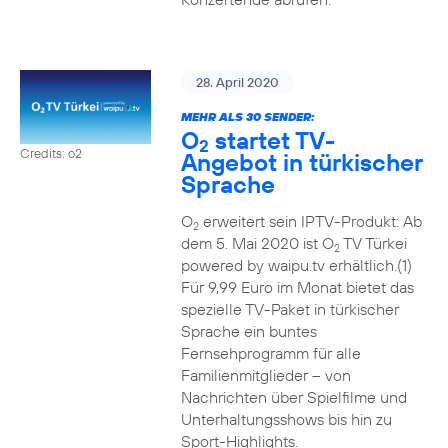
28. April 2020
MEHR ALS 30 SENDER:
O
startet TV-
2
Credits: o2
Angebot in türkischer
Sprache
O
erweitert sein IPTV-Produkt: Ab
2
dem 5. Mai 2020 ist O
TV Türkei
2
powered by waipu.tv erhältlich.(1)
Für 9,99 Euro im Monat bietet das
spezielle TV-Paket in türkischer
Sprache ein buntes
Fernsehprogramm für alle
Familienmitglieder – von
Nachrichten über Spielfilme und
Unterhaltungsshows bis hin zu
Sport-Highlights.