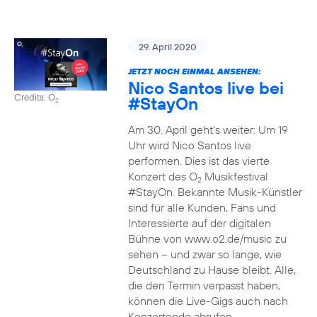
29. April 2020
JETZT NOCH EINMAL ANSEHEN:
Nico Santos live bei
Credits: O
#StayOn
2
Am 30. April geht’s weiter: Um 19
Uhr wird Nico Santos live
performen. Dies ist das vierte
Konzert des O
Musikfestival
2
#StayOn. Bekannte Musik-Künstler
sind für alle Kunden, Fans und
Interessierte auf der digitalen
Bühne von www.o2.de/music zu
sehen – und zwar so lange, wie
Deutschland zu Hause bleibt. Alle,
die den Termin verpasst haben,
können die Live-Gigs auch nach
Konzertende abrufen.