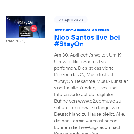
29. April 2020
JETZT NOCH EINMAL ANSEHEN:
Nico Santos live bei
Credits: O
#StayOn
2
Am 30. April geht’s weiter: Um 19
Uhr wird Nico Santos live
performen. Dies ist das vierte
Konzert des O
Musikfestival
2
#StayOn. Bekannte Musik-Künstler
sind für alle Kunden, Fans und
Interessierte auf der digitalen
Bühne von www.o2.de/music zu
sehen – und zwar so lange, wie
Deutschland zu Hause bleibt. Alle,
die den Termin verpasst haben,
können die Live-Gigs auch nach
Konzertende abrufen.