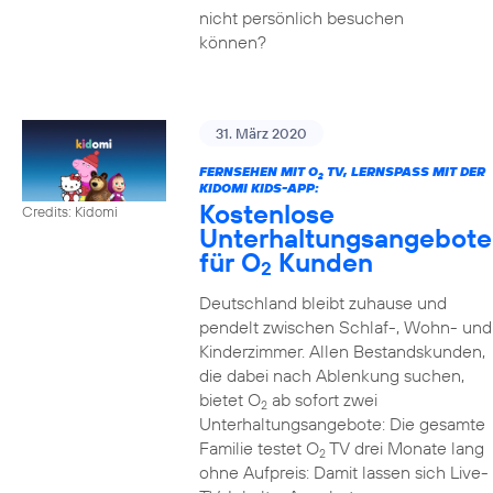
nicht persönlich besuchen
können?
31. März 2020
FERNSEHEN MIT O
TV, LERNSPASS MIT DER K
2
IDOMI KIDS-APP:
Kostenlose
Credits: Kidomi
Unterhaltungsangebote
für O
Kunden
2
Deutschland bleibt zuhause und
pendelt zwischen Schlaf-, Wohn- und
Kinderzimmer. Allen Bestandskunden,
die dabei nach Ablenkung suchen,
bietet O
ab sofort zwei
2
Unterhaltungsangebote: Die gesamte
Familie testet O
TV drei Monate lang
2
ohne Aufpreis: Damit lassen sich Live-