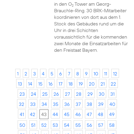
in den O
Tower am Georg-
2
Brauchle-Ring. 30 BRK-Mitarbeiter
koordinieren von dort aus dem 1.
Stock des Gebäudes rund um die
Uhr in drei Schichten
voraussichtlich für die kommenden
zwei Monate die Einsatzarbeiten für
den Freistaat Bayern.
1
2
3
4
5
6
7
8
9
10
11
12
13
14
15
16
17
18
19
20
21
22
23
24
25
26
27
28
29
30
31
32
33
34
35
36
37
38
39
40
41
42
43
44
45
46
47
48
49
50
51
52
53
54
55
56
57
58