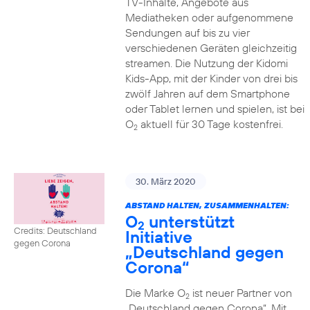
TV-Inhalte, Angebote aus
Mediatheken oder aufgenommene
Sendungen auf bis zu vier
verschiedenen Geräten gleichzeitig
streamen. Die Nutzung der Kidomi
Kids-App, mit der Kinder von drei bis
zwölf Jahren auf dem Smartphone
oder Tablet lernen und spielen, ist bei
O
aktuell für 30 Tage kostenfrei.
2
30. März 2020
ABSTAND HALTEN, ZUSAMMENHALTEN:
O
unterstützt
2
Credits: Deutschland
Initiative
gegen Corona
„Deutschland gegen
Corona“
Die Marke O
ist neuer Partner von
2
„Deutschland gegen Corona“. Mit