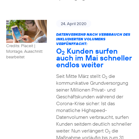
24. April 2020
DATENVERKEHR NACH VERBRAUCH DES
INKLUDIERTEN VOLUMENS
VERFÜNFFACHT:
Credits: Placeit
|
O
Kunden surfen
Montage, Ausschnitt
2
auch im Mai schneller
bearbeitet
endlos weiter
Seit Mitte März stellt O
die
2
kommunikative Grundversorgung
seiner Millionen Privat- und
Geschäftskunden während der
Corona-Krise sicher: Ist das
monatliche Highspeed-
Datenvolumen verbraucht, surfen
Kunden seitdem deutlich schneller
weiter. Nun verlängert O
die
2
Maßnahme vorläufig bis zum 31.