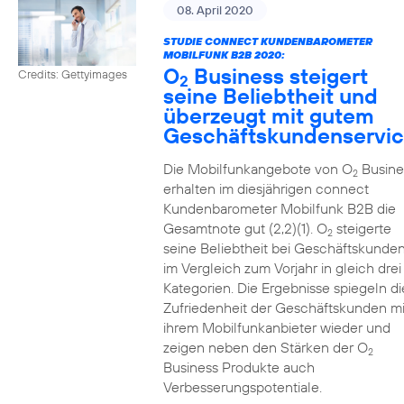
08. April 2020
STUDIE CONNECT KUNDENBAROMETER
MOBILFUNK B2B 2020:
O
Business steigert
Credits: Gettyimages
2
seine Beliebtheit und
überzeugt mit gutem
Geschäftskundenservi
Die Mobilfunkangebote von O
Busine
2
erhalten im diesjährigen connect
Kundenbarometer Mobilfunk B2B die
Gesamtnote gut (2,2)(1). O
steigerte
2
seine Beliebtheit bei Geschäftskunde
im Vergleich zum Vorjahr in gleich drei
Kategorien. Die Ergebnisse spiegeln di
Zufriedenheit der Geschäftskunden mi
ihrem Mobilfunkanbieter wieder und
zeigen neben den Stärken der O
2
Business Produkte auch
Verbesserungspotentiale.