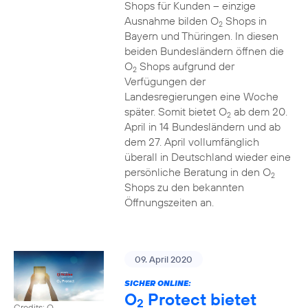
Shops für Kunden – einzige
Ausnahme bilden O
Shops in
2
Bayern und Thüringen. In diesen
beiden Bundesländern öffnen die
O
Shops aufgrund der
2
Verfügungen der
Landesregierungen eine Woche
später. Somit bietet O
ab dem 20.
2
April in 14 Bundesländern und ab
dem 27. April vollumfänglich
überall in Deutschland wieder eine
persönliche Beratung in den O
2
Shops zu den bekannten
Öffnungszeiten an.
09. April 2020
SICHER ONLINE:
O
Protect bietet
2
Credits: O