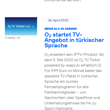
28. April 2020
MEHR ALS 30 SENDER:
O
startet TV-
2
Credits: o2
Angebot in türkischer
Sprache
O
erweitert sein IPTV-Produkt: Ab
2
dem 5. Mai 2020 ist O
TV Türkei
2
powered by waipu.tv erhältlich.(1)
Für 9,99 Euro im Monat bietet das
spezielle TV-Paket in türkischer
Sprache ein buntes
Fernsehprogramm für alle
Familienmitglieder – von
Nachrichten über Spielfilme und
Unterhaltungsshows bis hin zu
Sport-Highlights.