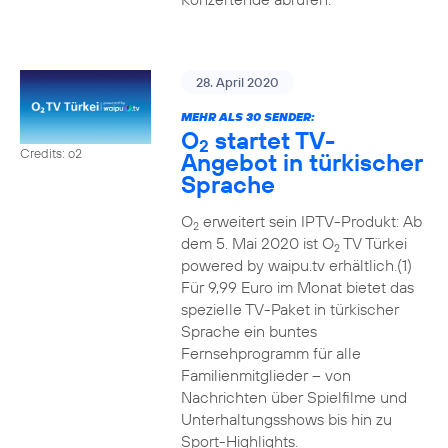
28. April 2020
MEHR ALS 30 SENDER:
O
startet TV-
2
Credits: o2
Angebot in türkischer
Sprache
O
erweitert sein IPTV-Produkt: Ab
2
dem 5. Mai 2020 ist O
TV Türkei
2
powered by waipu.tv erhältlich.(1)
Für 9,99 Euro im Monat bietet das
spezielle TV-Paket in türkischer
Sprache ein buntes
Fernsehprogramm für alle
Familienmitglieder – von
Nachrichten über Spielfilme und
Unterhaltungsshows bis hin zu
Sport-Highlights.