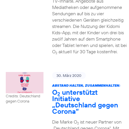
TV-Inhalte, Angebote aus
Mediatheken oder aufgenommene
Sendungen auf bis zu vier
verschiedenen Geräten gleichzeitig
streamen. Die Nutzung der Kidomi
Kids-App, mit der Kinder von drei bis
zwölf Jahren auf dem Smartphone
oder Tablet lernen und spielen, ist bei
O
aktuell für 30 Tage kostenfrei.
2
30. März 2020
ABSTAND HALTEN, ZUSAMMENHALTEN:
O
unterstützt
2
Credits: Deutschland
Initiative
gegen Corona
„Deutschland gegen
Corona“
Die Marke O
ist neuer Partner von
2
„Deutschland gegen Corona“. Mit