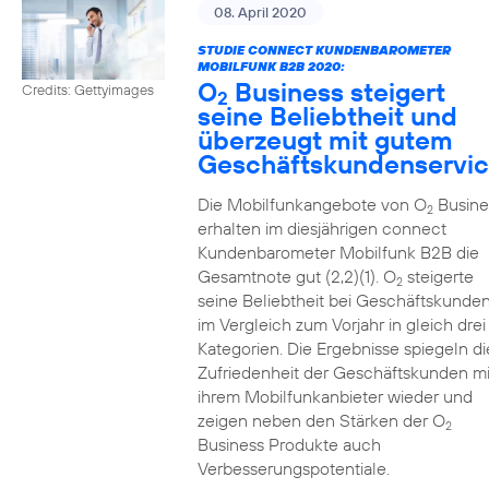
08. April 2020
STUDIE CONNECT KUNDENBAROMETER
MOBILFUNK B2B 2020:
O
Business steigert
Credits: Gettyimages
2
seine Beliebtheit und
überzeugt mit gutem
Geschäftskundenservi
Die Mobilfunkangebote von O
Busine
2
erhalten im diesjährigen connect
Kundenbarometer Mobilfunk B2B die
Gesamtnote gut (2,2)(1). O
steigerte
2
seine Beliebtheit bei Geschäftskunde
im Vergleich zum Vorjahr in gleich drei
Kategorien. Die Ergebnisse spiegeln di
Zufriedenheit der Geschäftskunden mi
ihrem Mobilfunkanbieter wieder und
zeigen neben den Stärken der O
2
Business Produkte auch
Verbesserungspotentiale.