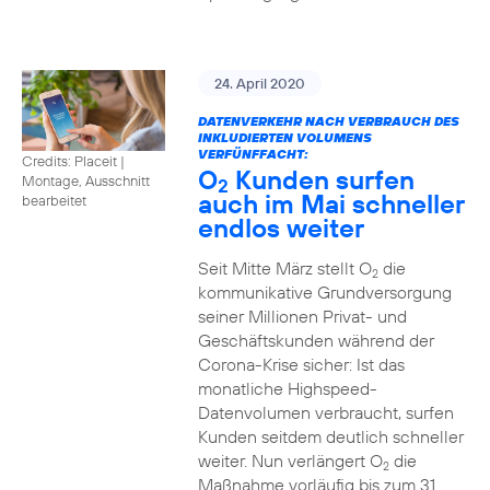
24. April 2020
DATENVERKEHR NACH VERBRAUCH DES
INKLUDIERTEN VOLUMENS
VERFÜNFFACHT:
Credits: Placeit
|
O
Kunden surfen
Montage, Ausschnitt
2
auch im Mai schneller
bearbeitet
endlos weiter
Seit Mitte März stellt O
die
2
kommunikative Grundversorgung
seiner Millionen Privat- und
Geschäftskunden während der
Corona-Krise sicher: Ist das
monatliche Highspeed-
Datenvolumen verbraucht, surfen
Kunden seitdem deutlich schneller
weiter. Nun verlängert O
die
2
Maßnahme vorläufig bis zum 31.