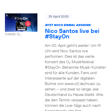
29. April 2020
JETZT NOCH EINMAL ANSEHEN:
Nico Santos live bei
Credits: O
#StayOn
2
Am 30. April geht’s weiter: Um 19
Uhr wird Nico Santos live
performen. Dies ist das vierte
Konzert des O
Musikfestival
2
#StayOn. Bekannte Musik-Künstler
sind für alle Kunden, Fans und
Interessierte auf der digitalen
Bühne von www.o2.de/music zu
sehen – und zwar so lange, wie
Deutschland zu Hause bleibt. Alle,
die den Termin verpasst haben,
können die Live-Gigs auch nach
Konzertende abrufen.