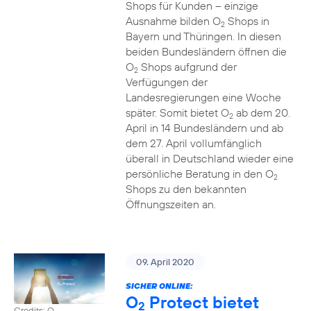
Shops für Kunden – einzige
Ausnahme bilden O
Shops in
2
Bayern und Thüringen. In diesen
beiden Bundesländern öffnen die
O
Shops aufgrund der
2
Verfügungen der
Landesregierungen eine Woche
später. Somit bietet O
ab dem 20.
2
April in 14 Bundesländern und ab
dem 27. April vollumfänglich
überall in Deutschland wieder eine
persönliche Beratung in den O
2
Shops zu den bekannten
Öffnungszeiten an.
09. April 2020
SICHER ONLINE:
O
Protect bietet
2
Credits: O