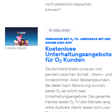
nicht persönlich besuchen
können?
31. März 2020
FERNSEHEN MIT O
TV, LERNSPASS MIT DER K
2
IDOMI KIDS-APP:
Kostenlose
Credits: Kidomi
Unterhaltungsangebote
für O
Kunden
2
Deutschland bleibt zuhause und
pendelt zwischen Schlaf-, Wohn- und
Kinderzimmer. Allen Bestandskunden,
die dabei nach Ablenkung suchen,
bietet O
ab sofort zwei
2
Unterhaltungsangebote: Die gesamte
Familie testet O
TV drei Monate lang
2
ohne Aufpreis: Damit lassen sich Live-