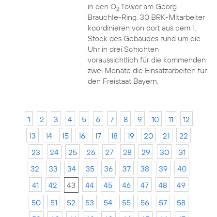
in den O
Tower am Georg-
2
Brauchle-Ring. 30 BRK-Mitarbeiter
koordinieren von dort aus dem 1.
Stock des Gebäudes rund um die
Uhr in drei Schichten
voraussichtlich für die kommenden
zwei Monate die Einsatzarbeiten für
den Freistaat Bayern.
1
2
3
4
5
6
7
8
9
10
11
12
13
14
15
16
17
18
19
20
21
22
23
24
25
26
27
28
29
30
31
32
33
34
35
36
37
38
39
40
41
42
43
44
45
46
47
48
49
50
51
52
53
54
55
56
57
58