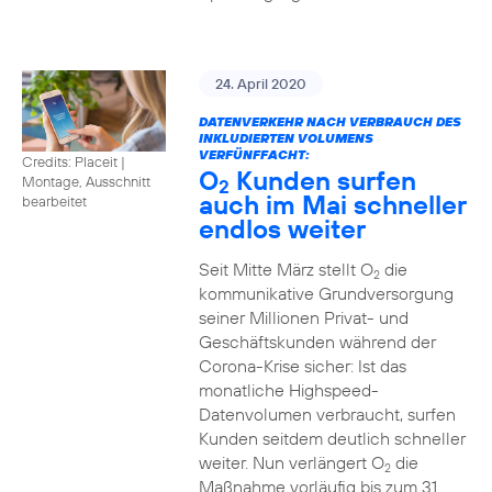
24. April 2020
DATENVERKEHR NACH VERBRAUCH DES
INKLUDIERTEN VOLUMENS
VERFÜNFFACHT:
Credits: Placeit
|
O
Kunden surfen
Montage, Ausschnitt
2
auch im Mai schneller
bearbeitet
endlos weiter
Seit Mitte März stellt O
die
2
kommunikative Grundversorgung
seiner Millionen Privat- und
Geschäftskunden während der
Corona-Krise sicher: Ist das
monatliche Highspeed-
Datenvolumen verbraucht, surfen
Kunden seitdem deutlich schneller
weiter. Nun verlängert O
die
2
Maßnahme vorläufig bis zum 31.