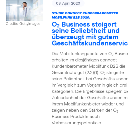
08. April 2020
STUDIE CONNECT KUNDENBAROMETER
MOBILFUNK B2B 2020:
O
Business steigert
Credits: Gettyimages
2
seine Beliebtheit und
überzeugt mit gutem
Geschäftskundenservi
Die Mobilfunkangebote von O
Busine
2
erhalten im diesjährigen connect
Kundenbarometer Mobilfunk B2B die
Gesamtnote gut (2,2)(1). O
steigerte
2
seine Beliebtheit bei Geschäftskunde
im Vergleich zum Vorjahr in gleich drei
Kategorien. Die Ergebnisse spiegeln di
Zufriedenheit der Geschäftskunden mi
ihrem Mobilfunkanbieter wieder und
zeigen neben den Stärken der O
2
Business Produkte auch
Verbesserungspotentiale.