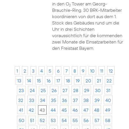
in den O
Tower am Georg-
2
Brauchle-Ring. 30 BRK-Mitarbeiter
koordinieren von dort aus dem 1.
Stock des Gebäudes rund um die
Uhr in drei Schichten
voraussichtlich für die kommenden
zwei Monate die Einsatzarbeiten für
den Freistaat Bayern.
1
2
3
4
5
6
7
8
9
10
11
12
13
14
15
16
17
18
19
20
21
22
23
24
25
26
27
28
29
30
31
32
33
34
35
36
37
38
39
40
41
42
43
44
45
46
47
48
49
50
51
52
53
54
55
56
57
58