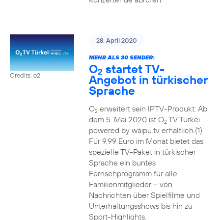
28. April 2020
MEHR ALS 30 SENDER:
O
startet TV-
2
Credits: o2
Angebot in türkischer
Sprache
O
erweitert sein IPTV-Produkt: Ab
2
dem 5. Mai 2020 ist O
TV Türkei
2
powered by waipu.tv erhältlich.(1)
Für 9,99 Euro im Monat bietet das
spezielle TV-Paket in türkischer
Sprache ein buntes
Fernsehprogramm für alle
Familienmitglieder – von
Nachrichten über Spielfilme und
Unterhaltungsshows bis hin zu
Sport-Highlights.