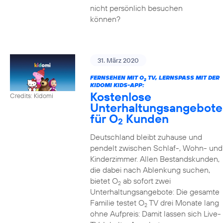
nicht persönlich besuchen
können?
31. März 2020
FERNSEHEN MIT O
TV, LERNSPASS MIT DER K
2
IDOMI KIDS-APP:
Kostenlose
Credits: Kidomi
Unterhaltungsangebote
für O
Kunden
2
Deutschland bleibt zuhause und
pendelt zwischen Schlaf-, Wohn- und
Kinderzimmer. Allen Bestandskunden,
die dabei nach Ablenkung suchen,
bietet O
ab sofort zwei
2
Unterhaltungsangebote: Die gesamte
Familie testet O
TV drei Monate lang
2
ohne Aufpreis: Damit lassen sich Live-