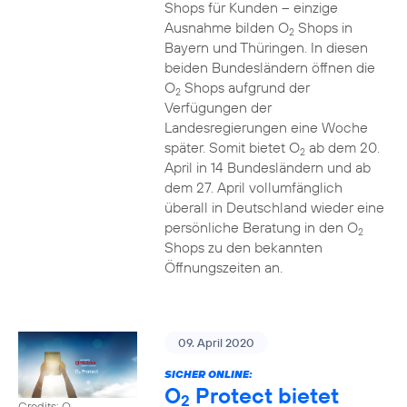
Shops für Kunden – einzige
Ausnahme bilden O
Shops in
2
Bayern und Thüringen. In diesen
beiden Bundesländern öffnen die
O
Shops aufgrund der
2
Verfügungen der
Landesregierungen eine Woche
später. Somit bietet O
ab dem 20.
2
April in 14 Bundesländern und ab
dem 27. April vollumfänglich
überall in Deutschland wieder eine
persönliche Beratung in den O
2
Shops zu den bekannten
Öffnungszeiten an.
09. April 2020
SICHER ONLINE:
O
Protect bietet
2
Credits: O