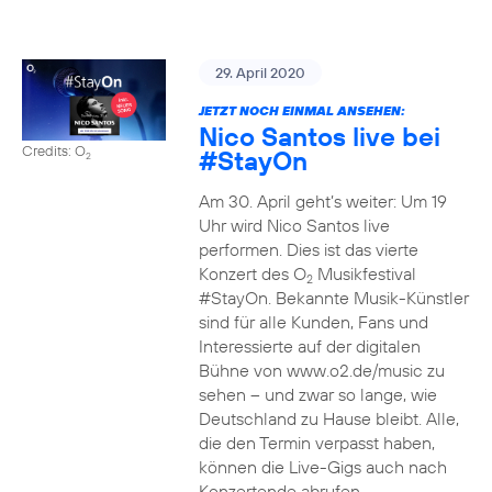
29. April 2020
JETZT NOCH EINMAL ANSEHEN:
Nico Santos live bei
Credits: O
#StayOn
2
Am 30. April geht’s weiter: Um 19
Uhr wird Nico Santos live
performen. Dies ist das vierte
Konzert des O
Musikfestival
2
#StayOn. Bekannte Musik-Künstler
sind für alle Kunden, Fans und
Interessierte auf der digitalen
Bühne von www.o2.de/music zu
sehen – und zwar so lange, wie
Deutschland zu Hause bleibt. Alle,
die den Termin verpasst haben,
können die Live-Gigs auch nach
Konzertende abrufen.