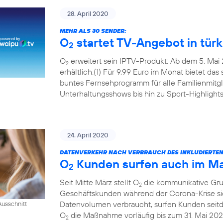
28. April 2020
MEHR ALS 30 SENDER:
O
startet TV-Angebot in tür
2
O
erweitert sein IPTV-Produkt: Ab dem 5. Mai 
2
erhältlich.(1) Für 9,99 Euro im Monat bietet das
buntes Fernsehprogramm für alle Familienmitgl
Unterhaltungsshows bis hin zu Sport-Highlights
24. April 2020
DATENVERKEHR NACH VERBRAUCH DES INKLUDIERTE
O
Kunden surfen auch im Mai
2
Seit Mitte März stellt O
die kommunikative Grun
2
Geschäftskunden während der Corona-Krise sic
Datenvolumen verbraucht, surfen Kunden seitde
usschnitt
O
die Maßnahme vorläufig bis zum 31. Mai 202
2