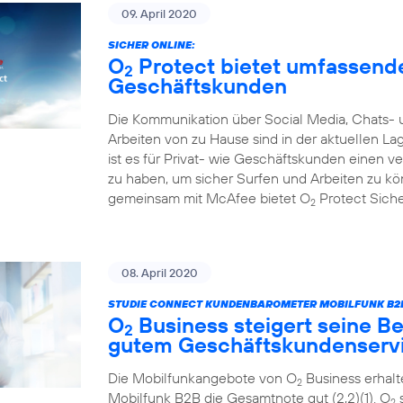
09. April 2020
SICHER ONLINE:
O
Protect bietet umfassende
2
Geschäftskunden
Die Kommunikation über Social Media, Chats- 
Arbeiten von zu Hause sind in der aktuellen L
ist es für Privat- wie Geschäftskunden einen 
zu haben, um sicher Surfen und Arbeiten zu k
gemeinsam mit McAfee bietet O
Protect Sicher
2
08. April 2020
STUDIE CONNECT KUNDENBAROMETER MOBILFUNK B2B
O
Business steigert seine Be
2
gutem Geschäftskundenserv
Die Mobilfunkangebote von O
Business erhal
2
Mobilfunk B2B die Gesamtnote gut (2,2)(1). O
s
2