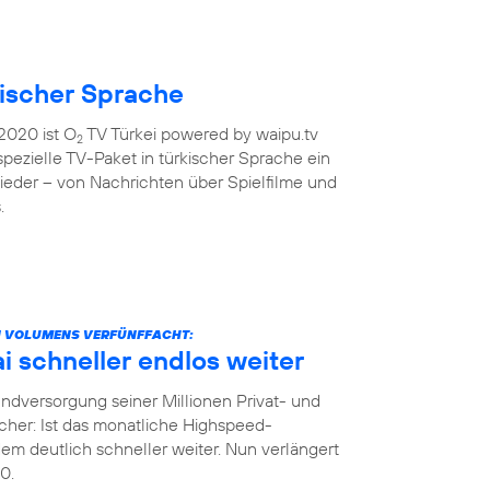
kischer Sprache
2020 ist O
TV Türkei powered by waipu.tv
2
 spezielle TV-Paket in türkischer Sprache ein
ieder – von Nachrichten über Spielfilme und
.
N VOLUMENS VERFÜNFFACHT:
 schneller endlos weiter
dversorgung seiner Millionen Privat- und
her: Ist das monatliche Highspeed-
m deutlich schneller weiter. Nun verlängert
0.