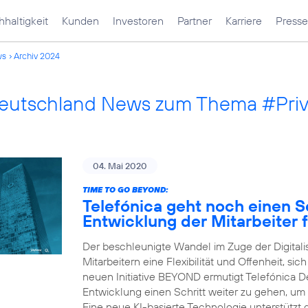
haltigkeit
Kunden
Investoren
Partner
Karriere
Presse
ws
Archiv 2024
Deutschland News zum Thema #Pri
04. Mai 2020
TIME TO GO BEYOND:
Telefónica geht noch einen Sc
Entwicklung der Mitarbeiter f
Der beschleunigte Wandel im Zuge der Digital
Mitarbeitern eine Flexibilität und Offenheit, sic
neuen Initiative BEYOND ermutigt Telefónica Deu
Entwicklung einen Schritt weiter zu gehen, um
Eine neue KI-basierte Technologie unterstützt