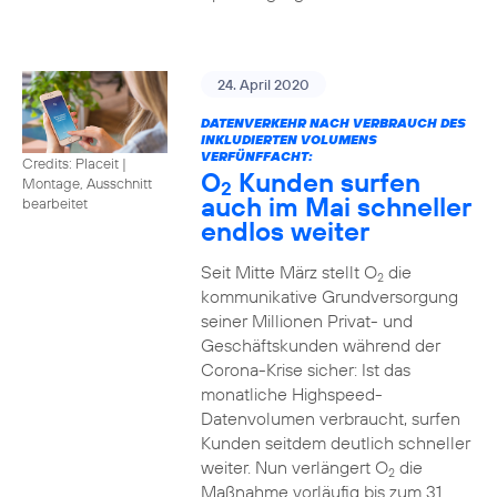
24. April 2020
DATENVERKEHR NACH VERBRAUCH DES
INKLUDIERTEN VOLUMENS
VERFÜNFFACHT:
Credits: Placeit
|
O
Kunden surfen
Montage, Ausschnitt
2
auch im Mai schneller
bearbeitet
endlos weiter
Seit Mitte März stellt O
die
2
kommunikative Grundversorgung
seiner Millionen Privat- und
Geschäftskunden während der
Corona-Krise sicher: Ist das
monatliche Highspeed-
Datenvolumen verbraucht, surfen
Kunden seitdem deutlich schneller
weiter. Nun verlängert O
die
2
Maßnahme vorläufig bis zum 31.