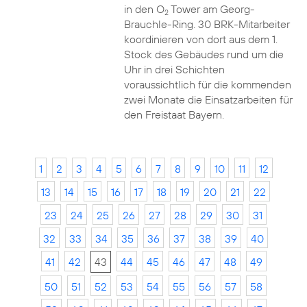
in den O
Tower am Georg-
2
Brauchle-Ring. 30 BRK-Mitarbeiter
koordinieren von dort aus dem 1.
Stock des Gebäudes rund um die
Uhr in drei Schichten
voraussichtlich für die kommenden
zwei Monate die Einsatzarbeiten für
den Freistaat Bayern.
1
2
3
4
5
6
7
8
9
10
11
12
13
14
15
16
17
18
19
20
21
22
23
24
25
26
27
28
29
30
31
32
33
34
35
36
37
38
39
40
41
42
43
44
45
46
47
48
49
50
51
52
53
54
55
56
57
58