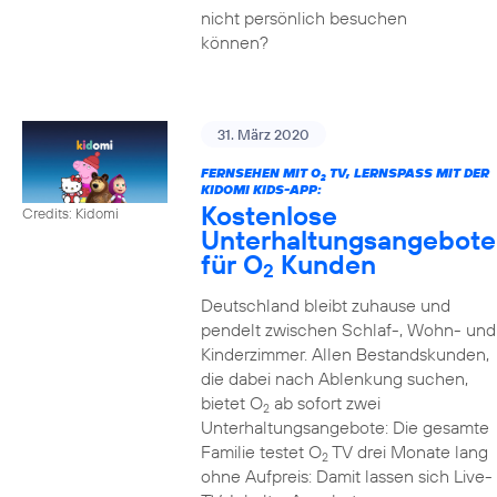
nicht persönlich besuchen
können?
31. März 2020
FERNSEHEN MIT O
TV, LERNSPASS MIT DER K
2
IDOMI KIDS-APP:
Kostenlose
Credits: Kidomi
Unterhaltungsangebote
für O
Kunden
2
Deutschland bleibt zuhause und
pendelt zwischen Schlaf-, Wohn- und
Kinderzimmer. Allen Bestandskunden,
die dabei nach Ablenkung suchen,
bietet O
ab sofort zwei
2
Unterhaltungsangebote: Die gesamte
Familie testet O
TV drei Monate lang
2
ohne Aufpreis: Damit lassen sich Live-