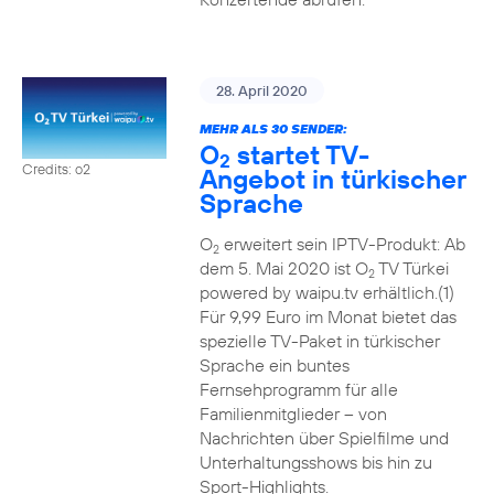
28. April 2020
MEHR ALS 30 SENDER:
O
startet TV-
2
Credits: o2
Angebot in türkischer
Sprache
O
erweitert sein IPTV-Produkt: Ab
2
dem 5. Mai 2020 ist O
TV Türkei
2
powered by waipu.tv erhältlich.(1)
Für 9,99 Euro im Monat bietet das
spezielle TV-Paket in türkischer
Sprache ein buntes
Fernsehprogramm für alle
Familienmitglieder – von
Nachrichten über Spielfilme und
Unterhaltungsshows bis hin zu
Sport-Highlights.