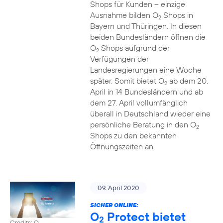
Shops für Kunden – einzige
Ausnahme bilden O
Shops in
2
Bayern und Thüringen. In diesen
beiden Bundesländern öffnen die
O
Shops aufgrund der
2
Verfügungen der
Landesregierungen eine Woche
später. Somit bietet O
ab dem 20.
2
April in 14 Bundesländern und ab
dem 27. April vollumfänglich
überall in Deutschland wieder eine
persönliche Beratung in den O
2
Shops zu den bekannten
Öffnungszeiten an.
09. April 2020
SICHER ONLINE:
O
Protect bietet
2
Credits: O