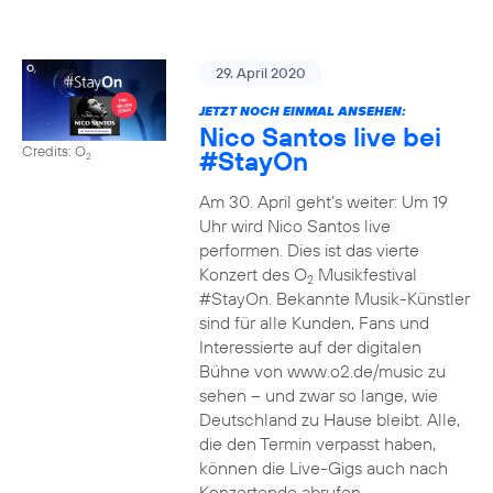
29. April 2020
JETZT NOCH EINMAL ANSEHEN:
Nico Santos live bei
Credits: O
#StayOn
2
Am 30. April geht’s weiter: Um 19
Uhr wird Nico Santos live
performen. Dies ist das vierte
Konzert des O
Musikfestival
2
#StayOn. Bekannte Musik-Künstler
sind für alle Kunden, Fans und
Interessierte auf der digitalen
Bühne von www.o2.de/music zu
sehen – und zwar so lange, wie
Deutschland zu Hause bleibt. Alle,
die den Termin verpasst haben,
können die Live-Gigs auch nach
Konzertende abrufen.