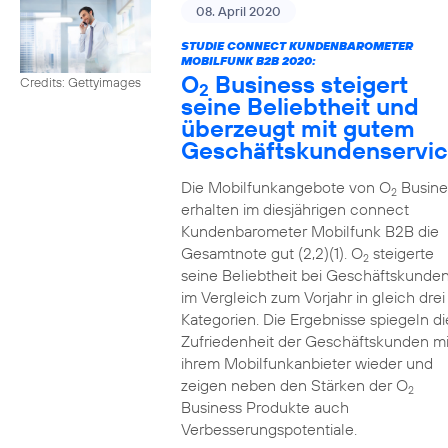
08. April 2020
STUDIE CONNECT KUNDENBAROMETER
MOBILFUNK B2B 2020:
O
Business steigert
Credits: Gettyimages
2
seine Beliebtheit und
überzeugt mit gutem
Geschäftskundenservi
Die Mobilfunkangebote von O
Busine
2
erhalten im diesjährigen connect
Kundenbarometer Mobilfunk B2B die
Gesamtnote gut (2,2)(1). O
steigerte
2
seine Beliebtheit bei Geschäftskunde
im Vergleich zum Vorjahr in gleich drei
Kategorien. Die Ergebnisse spiegeln di
Zufriedenheit der Geschäftskunden mi
ihrem Mobilfunkanbieter wieder und
zeigen neben den Stärken der O
2
Business Produkte auch
Verbesserungspotentiale.