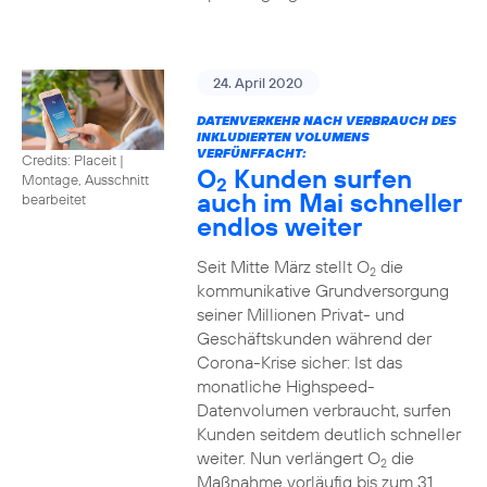
24. April 2020
DATENVERKEHR NACH VERBRAUCH DES
INKLUDIERTEN VOLUMENS
VERFÜNFFACHT:
Credits: Placeit
|
O
Kunden surfen
Montage, Ausschnitt
2
auch im Mai schneller
bearbeitet
endlos weiter
Seit Mitte März stellt O
die
2
kommunikative Grundversorgung
seiner Millionen Privat- und
Geschäftskunden während der
Corona-Krise sicher: Ist das
monatliche Highspeed-
Datenvolumen verbraucht, surfen
Kunden seitdem deutlich schneller
weiter. Nun verlängert O
die
2
Maßnahme vorläufig bis zum 31.