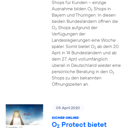
Shops für Kunden – einzige
Ausnahme bilden O
Shops in
2
Bayern und Thüringen. In diesen
beiden Bundesländern öffnen die
O
Shops aufgrund der
2
Verfügungen der
Landesregierungen eine Woche
später. Somit bietet O
ab dem 20.
2
April in 14 Bundesländern und ab
dem 27. April vollumfänglich
überall in Deutschland wieder eine
persönliche Beratung in den O
2
Shops zu den bekannten
Öffnungszeiten an.
09. April 2020
SICHER ONLINE:
O
Protect bietet
2
Credits: O