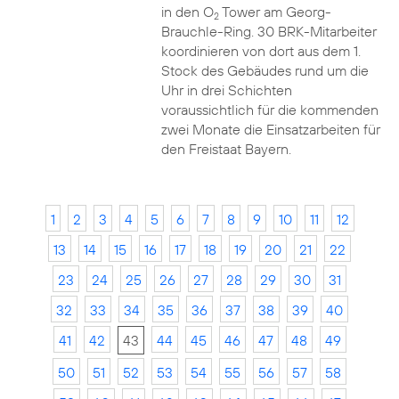
in den O
Tower am Georg-
2
Brauchle-Ring. 30 BRK-Mitarbeiter
koordinieren von dort aus dem 1.
Stock des Gebäudes rund um die
Uhr in drei Schichten
voraussichtlich für die kommenden
zwei Monate die Einsatzarbeiten für
den Freistaat Bayern.
1
2
3
4
5
6
7
8
9
10
11
12
13
14
15
16
17
18
19
20
21
22
23
24
25
26
27
28
29
30
31
32
33
34
35
36
37
38
39
40
41
42
43
44
45
46
47
48
49
50
51
52
53
54
55
56
57
58