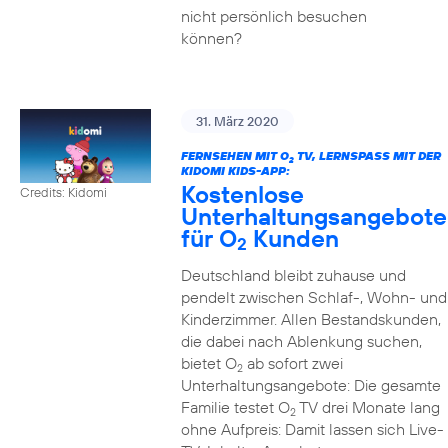
nicht persönlich besuchen
können?
31. März 2020
FERNSEHEN MIT O
TV, LERNSPASS MIT DER K
2
IDOMI KIDS-APP:
Kostenlose
Credits: Kidomi
Unterhaltungsangebote
für O
Kunden
2
Deutschland bleibt zuhause und
pendelt zwischen Schlaf-, Wohn- und
Kinderzimmer. Allen Bestandskunden,
die dabei nach Ablenkung suchen,
bietet O
ab sofort zwei
2
Unterhaltungsangebote: Die gesamte
Familie testet O
TV drei Monate lang
2
ohne Aufpreis: Damit lassen sich Live-