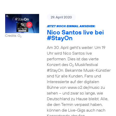
29. April 2020
JETZT NOCH EINMAL ANSEHEN:
Nico Santos live bei
Credits: O
#StayOn
2
Am 30. April geht’s weiter: Um 19
Uhr wird Nico Santos live
performen. Dies ist das vierte
Konzert des O
Musikfestival
2
#StayOn. Bekannte Musik-Künstler
sind für alle Kunden, Fans und
Interessierte auf der digitalen
Bühne von www.o2.de/music zu
sehen – und zwar so lange, wie
Deutschland zu Hause bleibt. Alle,
die den Termin verpasst haben,
können die Live-Gigs auch nach
Konzertende abrufen.