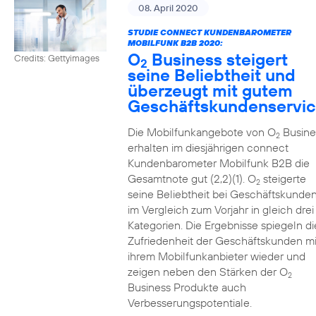
08. April 2020
STUDIE CONNECT KUNDENBAROMETER
MOBILFUNK B2B 2020:
O
Business steigert
Credits: Gettyimages
2
seine Beliebtheit und
überzeugt mit gutem
Geschäftskundenservi
Die Mobilfunkangebote von O
Busine
2
erhalten im diesjährigen connect
Kundenbarometer Mobilfunk B2B die
Gesamtnote gut (2,2)(1). O
steigerte
2
seine Beliebtheit bei Geschäftskunde
im Vergleich zum Vorjahr in gleich drei
Kategorien. Die Ergebnisse spiegeln di
Zufriedenheit der Geschäftskunden mi
ihrem Mobilfunkanbieter wieder und
zeigen neben den Stärken der O
2
Business Produkte auch
Verbesserungspotentiale.