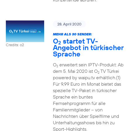
28. April 2020
MEHR ALS 30 SENDER:
O
startet TV-
2
Credits: o2
Angebot in türkischer
Sprache
O
erweitert sein IPTV-Produkt: Ab
2
dem 5. Mai 2020 ist O
TV Türkei
2
powered by waipu.tv erhältlich.(1)
Für 9,99 Euro im Monat bietet das
spezielle TV-Paket in türkischer
Sprache ein buntes
Fernsehprogramm für alle
Familienmitglieder – von
Nachrichten über Spielfilme und
Unterhaltungsshows bis hin zu
Sport-Highlights.