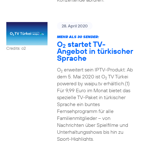
28. April 2020
MEHR ALS 30 SENDER:
O
startet TV-
2
Credits: o2
Angebot in türkischer
Sprache
O
erweitert sein IPTV-Produkt: Ab
2
dem 5. Mai 2020 ist O
TV Türkei
2
powered by waipu.tv erhältlich.(1)
Für 9,99 Euro im Monat bietet das
spezielle TV-Paket in türkischer
Sprache ein buntes
Fernsehprogramm für alle
Familienmitglieder – von
Nachrichten über Spielfilme und
Unterhaltungsshows bis hin zu
Sport-Highlights.