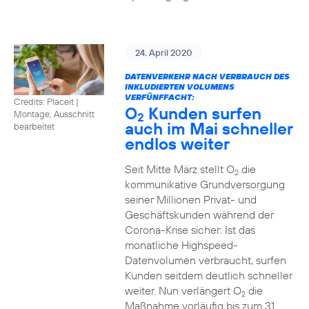
24. April 2020
DATENVERKEHR NACH VERBRAUCH DES
INKLUDIERTEN VOLUMENS
VERFÜNFFACHT:
Credits: Placeit
|
O
Kunden surfen
Montage, Ausschnitt
2
auch im Mai schneller
bearbeitet
endlos weiter
Seit Mitte März stellt O
die
2
kommunikative Grundversorgung
seiner Millionen Privat- und
Geschäftskunden während der
Corona-Krise sicher: Ist das
monatliche Highspeed-
Datenvolumen verbraucht, surfen
Kunden seitdem deutlich schneller
weiter. Nun verlängert O
die
2
Maßnahme vorläufig bis zum 31.