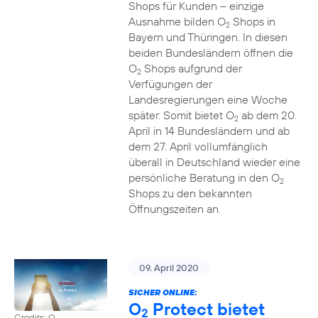
Shops für Kunden – einzige
Ausnahme bilden O
Shops in
2
Bayern und Thüringen. In diesen
beiden Bundesländern öffnen die
O
Shops aufgrund der
2
Verfügungen der
Landesregierungen eine Woche
später. Somit bietet O
ab dem 20.
2
April in 14 Bundesländern und ab
dem 27. April vollumfänglich
überall in Deutschland wieder eine
persönliche Beratung in den O
2
Shops zu den bekannten
Öffnungszeiten an.
09. April 2020
SICHER ONLINE:
O
Protect bietet
2
Credits: O