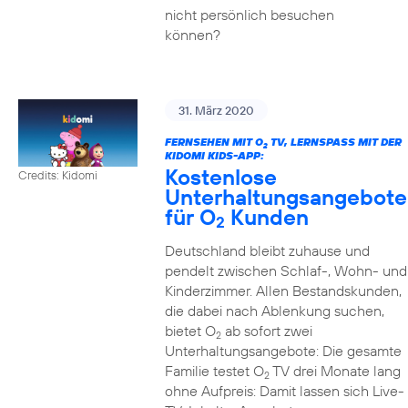
nicht persönlich besuchen
können?
31. März 2020
FERNSEHEN MIT O
TV, LERNSPASS MIT DER K
2
IDOMI KIDS-APP:
Kostenlose
Credits: Kidomi
Unterhaltungsangebote
für O
Kunden
2
Deutschland bleibt zuhause und
pendelt zwischen Schlaf-, Wohn- und
Kinderzimmer. Allen Bestandskunden,
die dabei nach Ablenkung suchen,
bietet O
ab sofort zwei
2
Unterhaltungsangebote: Die gesamte
Familie testet O
TV drei Monate lang
2
ohne Aufpreis: Damit lassen sich Live-