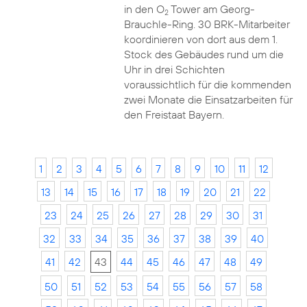
in den O
Tower am Georg-
2
Brauchle-Ring. 30 BRK-Mitarbeiter
koordinieren von dort aus dem 1.
Stock des Gebäudes rund um die
Uhr in drei Schichten
voraussichtlich für die kommenden
zwei Monate die Einsatzarbeiten für
den Freistaat Bayern.
1
2
3
4
5
6
7
8
9
10
11
12
13
14
15
16
17
18
19
20
21
22
23
24
25
26
27
28
29
30
31
32
33
34
35
36
37
38
39
40
41
42
43
44
45
46
47
48
49
50
51
52
53
54
55
56
57
58