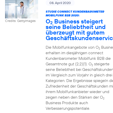
08. April 2020
STUDIE CONNECT KUNDENBAROMETER
MOBILFUNK B2B 2020:
O
Business steigert
Credits: Gettyimages
2
seine Beliebtheit und
überzeugt mit gutem
Geschäftskundenservi
Die Mobilfunkangebote von O
Busine
2
erhalten im diesjährigen connect
Kundenbarometer Mobilfunk B2B die
Gesamtnote gut (2,2)(1). O
steigerte
2
seine Beliebtheit bei Geschäftskunde
im Vergleich zum Vorjahr in gleich drei
Kategorien. Die Ergebnisse spiegeln di
Zufriedenheit der Geschäftskunden mi
ihrem Mobilfunkanbieter wieder und
zeigen neben den Stärken der O
2
Business Produkte auch
Verbesserungspotentiale.